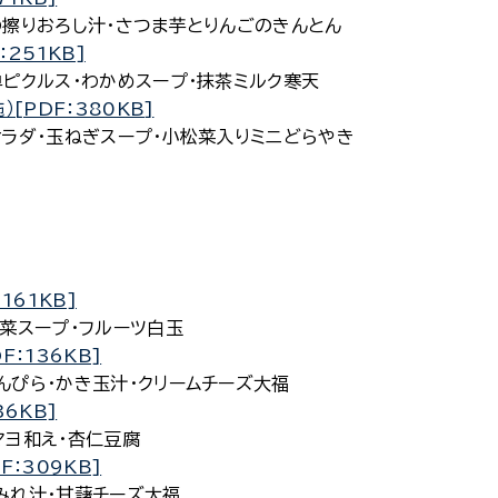
りおろし汁・さつま芋とりんごのきんとん
：251KB]
クルス・わかめスープ・抹茶ミルク寒天
[PDF：380KB]
ダ・玉ねぎスープ・小松菜入りミニどらやき
161KB]
菜スープ・フルーツ白玉
F：136KB]
ぴら・かき玉汁・クリームチーズ大福
36KB]
ヨ和え・杏仁豆腐
F：309KB]
れ汁・甘藷チーズ大福