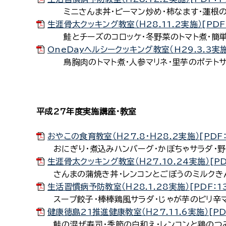
ミニさんま丼・ピーマン炒め・柿なます・蓮根の擦
生涯骨太クッキング教室（Ｈ28.11.2実施）[PDF
鮭とチーズのコロッケ・冬野菜のトマト煮・簡単ピ
OneDayヘルシークッキング教室（H29.3.3実施）
鳥胸肉のトマト煮・人参マリネ・里芋のポテトサラ
平成27年度実施講座・教室
おやこの食育教室（Ｈ27.8・Ｈ28.2実施）[PDF：
おにぎり・煮込みハンバーグ・かぼちゃサラダ・野
生涯骨太クッキング教室（Ｈ27.10.24実施）[PD
さんまの蒲焼き丼・レンコンとごぼうのミルクきん
生活習慣病予防教室（Ｈ28.1.28実施）[PDF：1
スープ餃子・棒棒鶏風サラダ・じゃが芋のピリ辛マ
健康徳島21推進健康教室（Ｈ27.11.6実施）[PD
鮭の混ぜ寿司・季節の白和え・レンコンと鶏のつみ