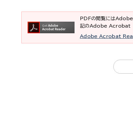
PDFの閲覧にはAdobe
記のAdobe Acrob
Adobe Acrobat R