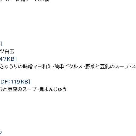
]
ツ白玉
47KB]
ゅうりの味噌マヨ和え・簡単ピクルス・野菜と豆乳のスープ・ス
DF：119KB]
と豆腐のスープ・鬼まんじゅう
p