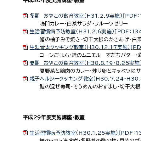
平成30年度実施講座・教室
冬期 おやこの食育教室（H31.2.9実施）[PDF：
鳴門カレー・白菜サラダ・フルーツゼリー
生活習慣病予防教室（H31.2.6実施）[PDF：13
鰆の柚子みそ焼き・切干大根のかきあげ・白菜の
生涯骨太クッキング教室（H30.12.17実施）[PD
コーンごはん・鮭のムニエル すだちバター・彩り
夏期 おやこの食育教室（H30.8.19・8.25実施）
夏野菜と鶏肉のカレー・炒り卵とキャベツのサラ
親子ヘルシークッキング教室（H30.7.24・H30.8.
鮭の混ぜ寿司・そうめんのおすまし・切干大根の
平成29年度実施講座・教室
生活習慣病予防教室（H30.1.25実施）[PDF：1
鰆のトマト味噌煮・冬野菜の酢の物・里芋のポテト