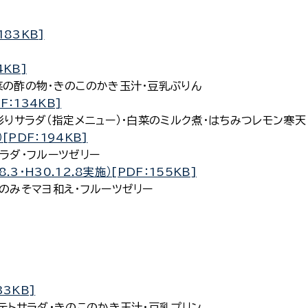
183KB]
4KB]
酢の物・きのこのかき玉汁・豆乳ぷりん
F：134KB]
サラダ（指定メニュー）・白菜のミルク煮・はちみつレモン寒天
[PDF：194KB]
ダ・フルーツゼリー
3・H30.12.8実施）[PDF：155KB]
みそマヨ和え・フルーツゼリー
33KB]
サラダ・きのこのかき玉汁・豆乳プリン