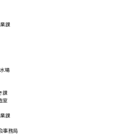
事業課
浄水場
き課
造室
事業課
会事務局