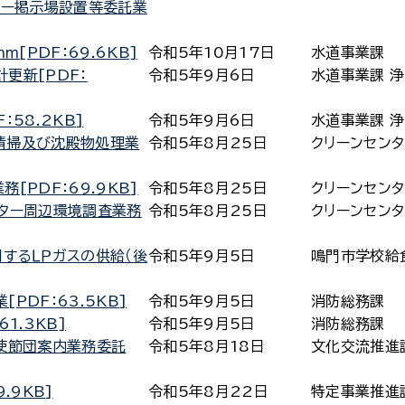
ター掲示場設置等委託業
[PDF：69.6KB]
令和5年10月17日
水道事業課
更新[PDF：
令和5年9月6日
水道事業課 
58.2KB]
令和5年9月6日
水道事業課 
清掃及び沈殿物処理業
令和5年8月25日
クリーンセン
[PDF：69.9KB]
令和5年8月25日
クリーンセン
ンター周辺環境調査業務
令和5年8月25日
クリーンセン
するＬＰガスの供給（後
令和5年9月5日
鳴門市学校給
PDF：63.5KB]
令和5年9月5日
消防総務課
1.3KB]
令和5年9月5日
消防総務課
使節団案内業務委託
令和5年8月18日
文化交流推進
.9KB]
令和5年8月22日
特定事業推進