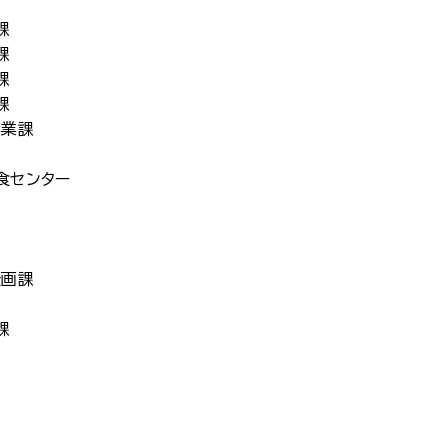
課
課
課
課
事業課
食センター
企画課
課