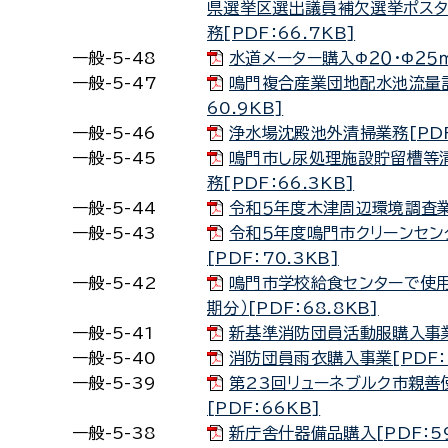
県選挙区選出議員補欠選挙ポス
務[PDF：66.7KB]
一般-5-48
水道メーター購入Φ２０・Φ２５ｍｍ
一般-5-47
鳴門複合産業団地配水池流量計
60.9KB]
一般-5-46
浄水場沈殿池外清掃業務[PDF：
一般-5-45
鳴門市し尿処理施設貯留槽等
務[PDF：66.3KB]
一般-5-44
令和５年度木津周辺環境調査業務
一般-5-43
令和５年度鳴門市クリーンセ
[PDF：70.3KB]
一般-5-42
鳴門市学校給食センターで使用
期分）[PDF：68.8KB]
一般-5-41
新基準消防団員活動服購入事業[
一般-5-40
消防団員雨衣購入事業[PDF：6
一般-5-39
第23回リューネブルク市親善
[PDF：66KB]
一般-5-38
新庁舎什器備品購入[PDF：59