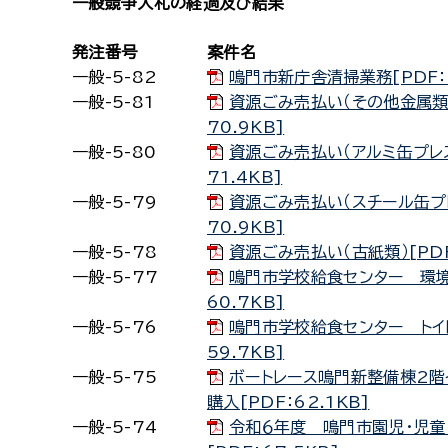
一般競争入札の経過及び結果
発注番号
案件名
一般-5-82
鳴門市新庁舎清掃業務[PDF：5
一般-5-81
資源ごみ売払い（その他金属類及
70.9KB]
一般-5-80
資源ごみ売払い（アルミ缶プレス
71.4KB]
一般-5-79
資源ごみ売払い（スチール缶プレ
70.9KB]
一般-5-78
資源ごみ売払い（古紙類）[PDF
一般-5-77
鳴門市学校給食センター 環境
60.7KB]
一般-5-76
鳴門市学校給食センター トイ
59.7KB]
一般-5-75
ボートレース鳴門新整備棟2階
購入[PDF：62.1KB]
一般-5-74
令和６年度 鳴門市園児・児童