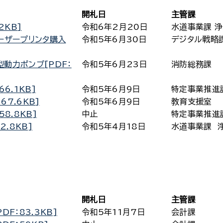
開札日
主管課
2KB]
令和6年2月20日
水道事業課 
ーザープリンタ購入
令和5年6月30日
デジタル戦略
動力ポンプ[PDF：
令和5年6月23日
消防総務課
6.1KB]
令和5年6月9日
特定事業推進
67.6KB]
令和5年6月9日
教育支援室
8.8KB]
中止
特定事業推進
2.8KB]
令和5年4月18日
水道事業課 
開札日
主管課
F：83.3KB]
令和5年11月7日
会計課