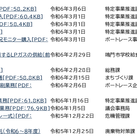
DF：58.2KB]
令和6年3月6日
特定事業推進
PDF：60.4KB]
令和6年3月1日
特定事業推進
：58.4KB]
令和6年3月1日
特定事業推進
]
令和6年3月1日
特定事業推進
モニター購入[PDF：
令和6年3月1日
ボートレース
するＬＰガスの供給（前
令和6年2月29日
鳴門市学校給
]
令和6年2月28日
総務課
PDF：58.8KB]
令和6年2月15日
まちづくり課
刷業務[PDF：
令和6年2月6日
ボートレース
[PDF：61.8KB]
令和6年1月16日
特定事業推進
[PDF：76.9KB]
令和6年1月5日
議会事務局
一式）[PDF：
令和5年12月22日
危機管理課
（令和６～８年度）
令和5年12月25日
廃棄物対策課