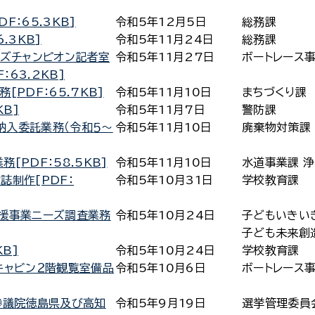
：65.3KB]
令和5年12月5日
総務課
.3KB]
令和5年11月24日
総務課
ーズチャンピオン記者室
令和5年11月27日
ボートレース
63.2KB]
PDF：65.7KB]
令和5年11月10日
まちづくり課
KB]
令和5年11月7日
警防課
納入委託業務（令和５～
令和5年11月10日
廃棄物対策課
[PDF：58.5KB]
令和5年11月10日
水道事業課 
誌制作[PDF：
令和5年10月31日
学校教育課
支援事業ニーズ調査業務
令和5年10月24日
子どもいきい
子ども未来創
KB]
令和5年10月24日
学校教育課
キャビン２階観覧室備品
令和5年10月6日
ボートレース
参議院徳島県及び高知
令和5年9月19日
選挙管理委員