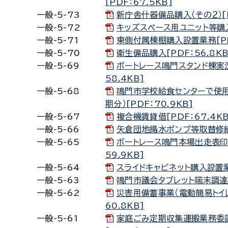
[PDF：67.5KB]
一般-5-73
新庁舎什器備品購入（その２）[P
一般-5-72
キッズスペース用ユニット等購入[
一般-5-71
東側付属棟棚購入設置業務[PDF
一般-5-70
衛生備品購入[PDF：56.8KB
一般-5-69
ボートレース鳴門スタンド棟実況
58.4KB]
一般-5-68
鳴門市学校給食センターで使用
期分）[PDF：70.9KB]
一般-5-67
複合機賃貸借[PDF：67.4KB
一般-5-66
矢倉団地揚水ポンプ等取替修繕[
一般-5-65
ボートレース鳴門本場出走表印
59.9KB]
一般-5-64
スライドキャビネット購入設置業務
一般-5-63
鳴門市議会タブレット端末調達業務
一般-5-62
災害用備蓄事業（電動簡易トイレ
60.8KB]
一般-5-61
家庭ごみ定期収集運搬業務委託