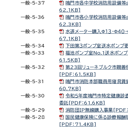
一般-5-37
鳴門市各中学校消防用設備等点
62.1KB]
一般-5-36
鳴門市各小学校消防用設備等点
62.3KB]
一般-5-35
水道メーター購入Φ１３・Φ４０・
67.1KB]
一般-5-34
下田第３ポンプ室送水ポンプ更新
一般-5-33
福池ポンプ室No.1送水ポンプ
61.5KB]
一般-5-32
第23回リューネブルク市親善
[PDF：61.5KB]
一般-5-31
鳴門市消防本部職員用寝具賃貸
60.7KB]
一般-5-30
令和５年度鳴門市特定健康診
委託[PDF：61.6KB]
一般-5-29
消防団ＩＰ無線購入事業[PDF：
一般-5-28
国民健康保険に係る診療報酬
[PDF：71.4KB]