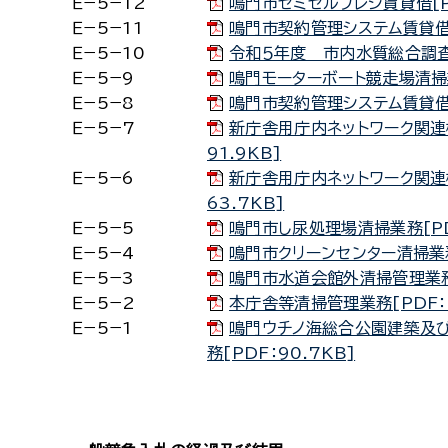
Ｅ−5−12
鳴門市セミセルフレジ賃貸借[P
Ｅ−5−11
鳴門市契約管理システム賃貸借[
Ｅ−5−10
令和５年度 市内水質総合調査[
Ｅ−5−9
鳴門モーターボート競走場清掃業務
Ｅ−5−8
鳴門市契約管理システム賃貸借[P
Ｅ−5−7
新庁舎用庁内ネットワーク関連
91.9KB]
Ｅ−5−6
新庁舎用庁内ネットワーク関連
63.7KB]
Ｅ−5−5
鳴門市し尿処理場清掃業務[PDF
Ｅ−5−4
鳴門市クリーンセンター清掃業務[
Ｅ−5−3
鳴門市水道会館外清掃管理業務[
Ｅ−5−2
本庁舎等清掃管理業務[PDF：6
Ｅ−5−1
鳴門ウチノ海総合公園建築及
務[PDF：90.7KB]