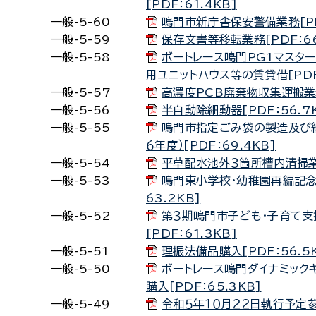
[PDF：61.4KB]
一般-5-60
鳴門市新庁舎保安警備業務[PDF
一般-5-59
保存文書等移転業務[PDF：66
一般-5-58
ボートレース鳴門PG1マスタ
用ユニットハウス等の賃貸借[PDF：
一般-5-57
高濃度PCB廃棄物収集運搬業務[
一般-5-56
半自動除細動器[PDF：56.7
一般-5-55
鳴門市指定ごみ袋の製造及び
６年度）[PDF：69.4KB]
一般-5-54
平草配水池外３箇所槽内清掃業務
一般-5-53
鳴門東小学校・幼稚園再編記念
63.2KB]
一般-5-52
第３期鳴門市子ども・子育て
[PDF：61.3KB]
一般-5-51
理振法備品購入[PDF：56.5
一般-5-50
ボートレース鳴門ダイナミック
購入[PDF：65.3KB]
一般-5-49
令和５年１０月２２日執行予定