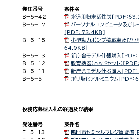
発注番号
案件名
Ｂ−5−42
水道用粉末活性炭[PDF：63.
Ｂ−5−17
パーソナルコンピュータ及びレ
[PDF：73.4KB]
Ｂ−5−15
小型動力ポンプ積載車及び小型
64.9KB]
Ｂ−5−13
新庁舎モデル什器購入[PDF：6
Ｂ−5−12
教育機器（ヘッドセット）[PDF：
Ｂ−5−11
新庁舎モデル什器購入[PDF：5
Ｂ−5−5
ポリ塩化アルミニウム[PDF：6
役務応募型入札の経過及び結果
発注番号
案件名
Ｅ−5−13
鳴門市セミセルフレジ賃貸借[PD