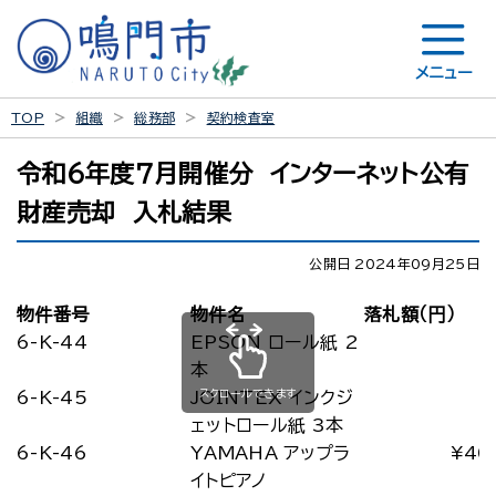
メニュー
TOP
組織
総務部
契約検査室
令和６年度７月開催分 インターネット公有
財産売却 入札結果
公開日 2024年09月25日
物件番号
物件名
落札額（円）
6-K-44
EPSON ロール紙 2
本
スクロールできます
6-K-45
JOINTEX インクジ
ェットロール紙 3本
6-K-46
YAMAHA アップラ
¥40
イトピアノ