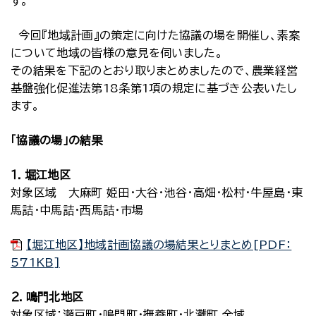
す。
今回『地域計画』の策定に向けた協議の場を開催し、素案
について地域の皆様の意見を伺いました。
その結果を下記のとおり取りまとめましたので、農業経営
基盤強化促進法第18条第1項の規定に基づき公表いたし
ます。
「協議の場」の結果
１．堀江地区
対象区域 大麻町 姫田・大谷・池谷・高畑・松村・牛屋島・東
馬詰・中馬詰・西馬詰・市場
【堀江地区】地域計画協議の場結果とりまとめ[PDF：
571KB]
２．鳴門北地区
対象区域：瀬戸町・鳴門町・撫養町・北灘町 全域