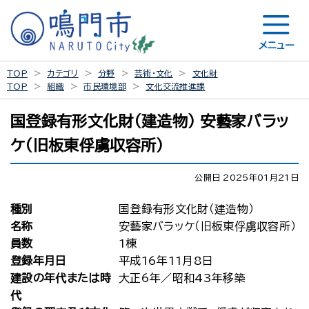
メニュー
TOP
カテゴリ
分野
芸術・文化
文化財
TOP
組織
市民環境部
文化交流推進課
国登録有形文化財（建造物） 安藝家バラッ
ケ（旧板東俘虜収容所）
公開日 2025年01月21日
種別
国登録有形文化財（建造物）
名称
安藝家バラッケ（旧板東俘虜収容所）
員数
1棟
登録年月日
平成16年11月8日
建設の年代または時
大正6年／昭和43年移築
代