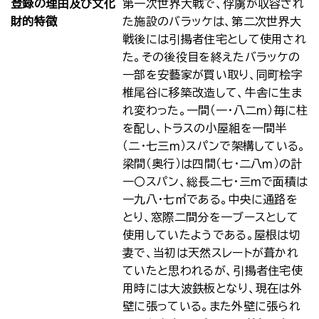
登録の理由及び文化
第一次世界大戦で、俘虜が収容され
財的特徴
た施設のバラッケは、第二次世界大
戦後には引揚者住宅として使用され
た。その後役目を終えたバラッケの
一部を安藝家が買い取り、同町桧字
椎尾谷に移築改造して、牛舎に生ま
れ変わった。一間（一・八二ｍ）毎に柱
を配し、トラスの小屋組を一間半
（二・七三ｍ）スパンで架構している。
梁間（奥行）は四間（七・二八ｍ）の計
一〇スパン、総長二七・三ｍで面積は
一九八・七㎡である。中央に通路を
とり、窓際二間分を一ブースとして
使用していたようである。屋根は切
妻で、当初は天然スレートが葺かれ
ていたと思われるが、引揚者住宅使
用時には大波鉄板となり、現在は外
壁に張っている。また外壁に張られ