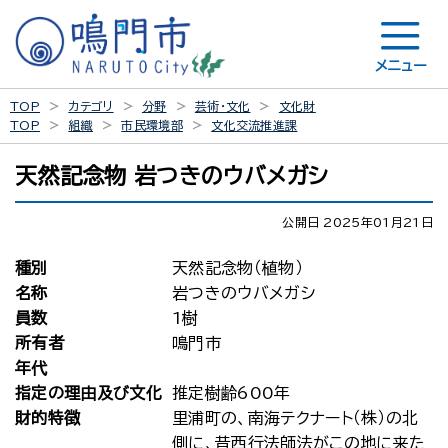
メニュー
TOP
カテゴリ
分野
芸術・文化
文化財
TOP
組織
市民環境部
文化交流推進課
天然記念物 岩つきのウバメガシ
公開日 2025年01月21日
種別
天然記念物（植物）
名称
岩つきのウバメガシ
員数
1樹
所有者
鳴門市
年代
指定の理由及び文化
推定樹齢600年
財的特徴
里浦町の、南海テクナート（株）の北
側に、昔西行法師法がこの地に来た