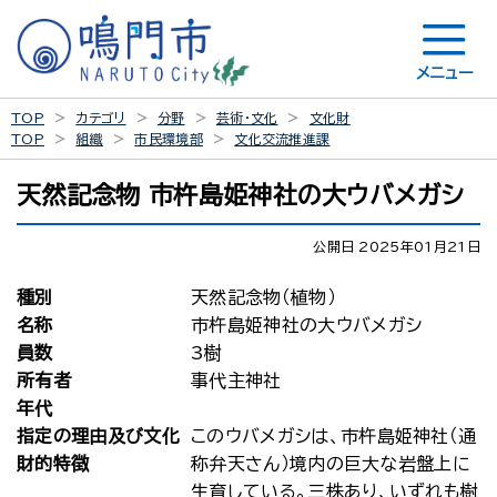
メニュー
TOP
カテゴリ
分野
芸術・文化
文化財
TOP
組織
市民環境部
文化交流推進課
天然記念物 市杵島姫神社の大ウバメガシ
公開日 2025年01月21日
種別
天然記念物（植物）
名称
市杵島姫神社の大ウバメガシ
員数
3樹
所有者
事代主神社
年代
指定の理由及び文化
このウバメガシは、市杵島姫神社（通
財的特徴
称弁天さん）境内の巨大な岩盤上に
生育している。三株あり、いずれも樹