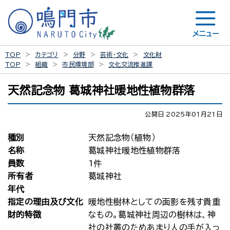
メニュー
TOP
カテゴリ
分野
芸術・文化
文化財
TOP
組織
市民環境部
文化交流推進課
天然記念物 葛城神社暖地性植物群落
公開日 2025年01月21日
種別
天然記念物（植物）
名称
葛城神社暖地性植物群落
員数
1件
所有者
葛城神社
年代
指定の理由及び文化
暖地性樹林としての面影を残す貴重
財的特徴
なもの。葛城神社周辺の樹林は、神
社の社叢のためあまり人の手が入っ