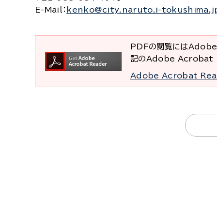
E-Mail
：
kenko@city.naruto.i-tokushima.j
PDFの閲覧にはAdobe
記のAdobe Acrob
Adobe Acrobat R