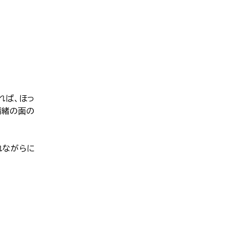
れば、ほっ
情緒の面の
れながらに