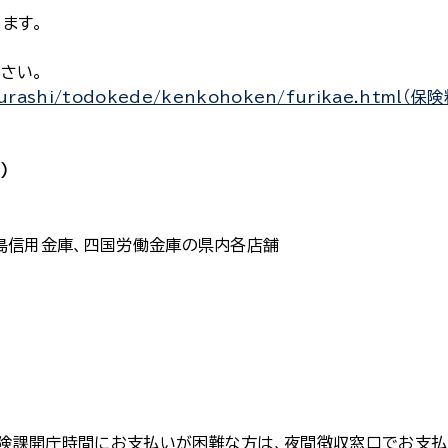
ます。
さい。
p/kurashi/todokede/kenkohoken/furikae.html（
）
島信用金庫、四国労働金庫の県内各店舗
険課開庁時間にお支払いが困難な方は、夜間徴収窓口でお支払