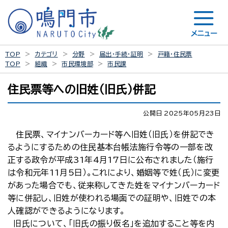
メニュー
TOP
カテゴリ
分野
届出・手続・証明
戸籍・住民票
TOP
組織
市民環境部
市民課
住民票等への旧姓（旧氏）併記
公開日 2025年05月23日
住民票、マイナンバーカード等へ旧姓（旧氏）を併記でき
るようにするための住民基本台帳法施行令等の一部を改
正する政令が平成31年4月17日に公布されました（施行
は令和元年11月5日）。これにより、婚姻等で姓（氏）に変更
があった場合でも、従来称してきた姓をマイナンバーカード
等に併記し、旧姓が使われる場面での証明や、旧姓での本
人確認ができるようになります。
旧氏について、「旧氏の振り仮名」を追加すること等を内