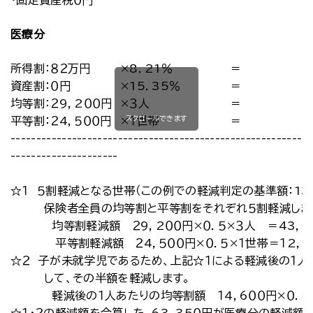
・固定資産税０円
医療分
所得割：８２万円
×8．21％
＝
資産割：０円
×15．35％
＝
均等割：２9，2００円
×３人
＝
スクロールできます
平等割：２4，５００円
×１世帯
＝
-----------------------------------------------------------
---------------------
☆１ ５割軽減となる世帯（この例での軽減判定の基準額：13
保険者全員の均等割と平等割をそれぞれ５割軽減しま
均等割軽減額 ２9，2００円×０．５×３人 ＝43，8
平等割軽減額 ２4，５００円×０．５×１世帯＝１2，２
☆２ 子が未就学児であるため、上記☆１による軽減後の１
して、その半額を軽減します。
軽減後の１人あたりの均等割額 １4，6００円×０．５×