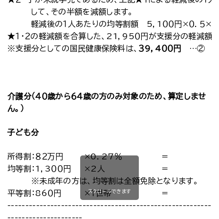
して、その半額を減額します。
軽減後の１人あたりの均等割額 5，1００円×０．５×１
★１・２の軽減額を合算した、21，95０円が支援分の軽減額
※支援分としての国民健康保険料は、
３9，4００円
…②
介護分（４０歳から６４歳の方のみ対象のため、算定しませ
ん。）
子ども分
所得割：８２万円
×0．27％
＝
均等割：1，3００円
×2人
＝
※未成年の方は、均等割は全額免除となります。
スクロールできます
平等割：86０円
×１世帯
＝
-----------------------------------------------------------
---------------------