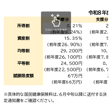
令和８年度
医療分
支援分
所得割
8．21％
２．
スクロールできます
(前年度９．２４％)
(前年度２．６
資産割
15．35％
5
(前年度２６．９０％)
(前年度７．８
均等割
２9，2００円
10，
(前年度２６，１００円)
(前年度７，８０
平等割
２4，５００円
8，
(前年度２２，５００円)
(前年度６，７０
賦課限度額
６7万円
２
(前年度66万円)
(前年度と
※具体的な国民健康保険料は、６月中旬以降に送付する決
定通知書をご確認ください。