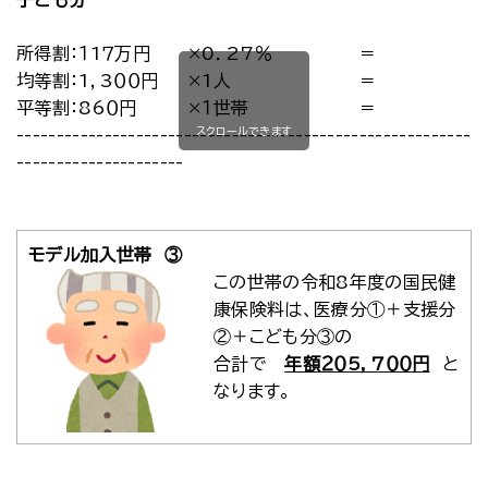
子ども分
所得割：１1７万円
×0．27％
＝
均等割：1，3００円
×1人
＝
平等割：86０円
×１世帯
＝
スクロールできます
-----------------------------------------------------------
---------------------
モデル加入世帯 ③
この世帯の令和8年度の国民健
康保険料は、医療分①＋支援分
②＋こども分③の
合計で
年額２０5，7００円
と
なります。