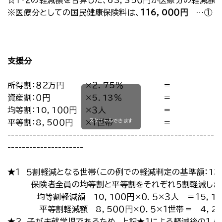
☆１・２の軽減額を合算した、63，35０円が医療分の軽減額
※医療分としての国民健康保険料は、
１１6，0００円
…①
支援分
所得割：８２万円
×２．75％
＝
資産割：０円
×5．13％
＝
均等割：10，1００円
×３人
＝
スクロールできます
平等割：8，5００円
×１世帯
＝
-----------------------------------------------------------
---------------------
★１ ５割軽減となる世帯（この例での軽減判定の基準額：13
保険者全員の均等割と平等割をそれぞれ５割軽減しま
均等割軽減額 10，1００円×０．５×３人 ＝１5，1
平等割軽減額 8，5００円×０．５×１世帯＝ 4，2
★２ 子が未就学児であるため、上記★１による軽減後の１