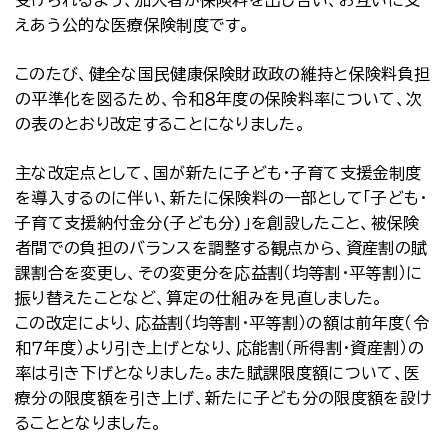
受けられるよう、加入者が保険料を出し合い、お互いに支
えあう公的な医療保険制度です。
このたび、健全な国民健康保険財政政の維持と保険料負担
の平準化を図るため、令和８年度の保険料率について、次
の表のとおり改定することになりました。
主な改定点として、国が新たに子ども・子育て支援金制度
を導入するのに伴い、新たに保険料の一部として「子ども・
子育て支援納付金分(子ども分)」を創設したこと、被保険
者間での負担のバランスを調整する観点から、資産割の賦
課割合を変更し、その変更分を応益割（均等割・平等割）に
振り替えたことなど、算定の仕組みを見直しました。
この改定により、応益割（均等割・平等割）の額は前年度（令
和７年度）より引き上げとなり、応能割（所得割・資産割）の
率は引き下げとなりました。また賦課限度額について、医
療分の限度額を引き上げ、新たに子ども分の限度額を設け
ることとなりました。