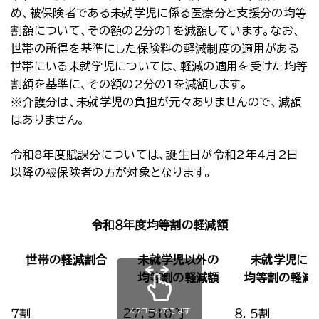
め、被保険者である未就学児に係る医療分と支援分の均等
割額について、その額の２分の１を減額しています。なお、
世帯の所得を基準にした保険料の軽減制度の適用がある
世帯にいる未就学児については、軽減の適用を受けた均等
割額を基準に、その額の2分の1を減額します。
※介護分は、未就学児の負担が元々ありませんので、減額
はありません。
令和8年度賦課分については、誕生日が令和2年4月2日
以降の被保険者の方が対象となります。
令和８年度均等割の軽減額
世帯の軽減割合
未就学児以外の
未就学児に係
均等割の軽減額
均等割の軽減
スクロールできます
７割
２7，51０円
８．５割