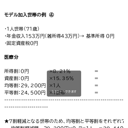
モデル加入世帯の例 ④
・１人世帯（７１歳）
・年金収入１５３万円（雑所得４３万円）→ 基準所得 ０円
・固定資産税０円
医療分
所得割：０円
×8．21％
＝
資産割：０円
×15．35％
＝
均等割：２9，2００円
×１人
＝
スクロールできます
平等割：２4，５００円
×１世帯
＝
-----------------------------------------------------------
---------------------
★７割軽減となる世帯のため、均等割と平等割をそれぞれ７