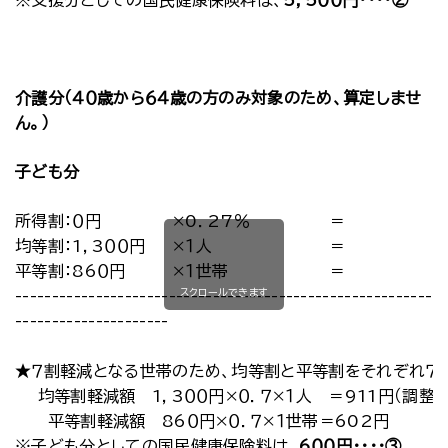
※支援分としての国民健康保険料は、
5，5００円
・・・・②
介護分（４０歳から６４歳の方のみ対象のため、算定しませ
ん。）
子ども分
所得割：０円
×0．27％
＝
均等割：1，3００円
×１人
＝
平等割：86０円
×１世帯
＝
スクロールできます
-----------------------------------------------------------
---------------------
★７割軽減となる世帯のため、均等割と平等割をそれぞれ７
均等割軽減額 1，3００円×０．７×１人 ＝911円（調整）
平等割軽減額 86０円×０．７×１世帯＝602円
※子ども分としての国民健康保険料は、
6００円
・・・・③