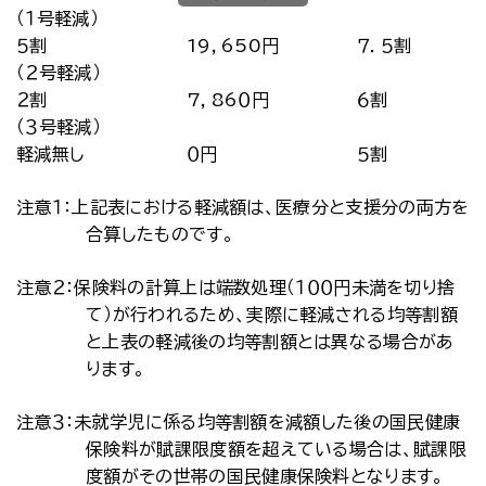
（１号軽減）
５割
19，650円
７．５割
（２号軽減）
２割
7，86０円
６割
（３号軽減）
軽減無し
０円
５割
注意１：上記表における軽減額は、医療分と支援分の両方を
合算したものです。
注意２：保険料の計算上は端数処理（１００円未満を切り捨
て）が行われるため、実際に軽減される均等割額
と上表の軽減後の均等割額とは異なる場合があ
ります。
注意３：未就学児に係る均等割額を減額した後の国民健康
保険料が賦課限度額を超えている場合は、賦課限
度額がその世帯の国民健康保険料となります。