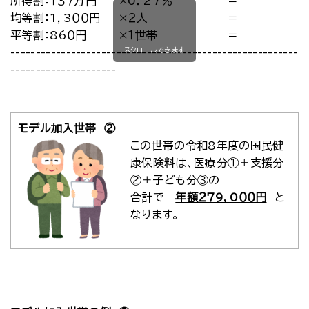
所得割：１３７万円
×0．27％
＝
均等割：1，3００円
×２人
＝
平等割：86０円
×１世帯
＝
スクロールできます
-----------------------------------------------------------
---------------------
モデル加入世帯 ②
この世帯の令和8年度の国民健
康保険料は、医療分①＋支援分
②＋子ども分③の
合計で
年額２７9，0００円
と
なります。