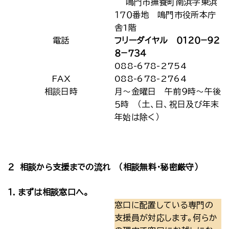
鳴門市撫養町南浜字東浜
１７０番地 鳴門市役所本庁
舎1階
電話
フリーダイヤル ０１２０−９２
８−７３４
088-678-2754
FAX
088-678-2764
相談日時
月～金曜日 午前９時～午後
５時 （土、日、祝日及び年末
年始は除く）
２ 相談から支援までの流れ （相談無料・秘密厳守）
１．まずは相談窓口へ。
窓口に配置している専門の
支援員が対応します。何らか