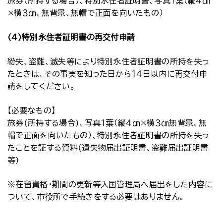
旅券（所持する場合）、特別永住者証明書、写真１葉（縦４㎝
×横３㎝、無背景、無帽で正面を向いたもの）
(４)特別永住者証明書の再交付申請
紛失、盗難、滅失等により特別永住者証明書の所持を失っ
たときは、その事実を知った日から１４日以内に再交付申
請をしてください。
【必要なもの】
旅券(所持する場合)、写真１葉（縦４㎝×横３㎝無背景、無
帽で正面を向いたもの）、特別永住者証明書の所持を失っ
たことを証する資料(遺失物届出証明書、盗難届出証明書
等)
※在留資格・期間の更新等入国管理局へ届出をした内容に
ついて、市役所で手続きをする必要はありません。