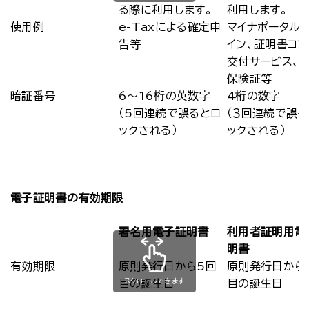
る際に利用します。
利用します。
使用例
e-Taxによる確定申
マイナポータル
告等
イン、証明書コ
交付サービス、
保険証等
暗証番号
6～16桁の英数字
4桁の数字
（5回連続で誤るとロ
（３回連続で誤る
ックされる）
ックされる）
電子証明書の有効期限
署名用電子証明書
利用者証明用電
明書
有効期限
原則発行日から5回
原則発行日から
スクロールできます
目の誕生日
目の誕生日