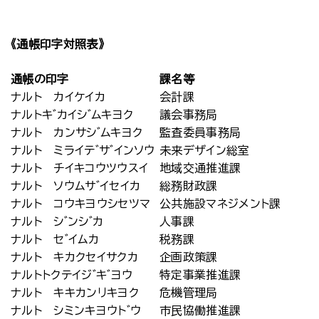
《通帳印字対照表》
通帳の印字
課名等
ナルト カイケイカ
会計課
ナルトキ゛カイシ゛ムキヨク
議会事務局
ナルト カンサシ゛ムキヨク
監査委員事務局
ナルト ミライテ゛サ゛インソウ
未来デザイン総室
ナルト チイキコウツウスイ
地域交通推進課
ナルト ソウムサ゛イセイカ
総務財政課
ナルト コウキヨウシセツマ
公共施設マネジメント課
ナルト シ゛ンシ゛カ
人事課
ナルト セ゛イムカ
税務課
ナルト キカクセイサクカ
企画政策課
ナルトトクテイジ゛キ゛ヨウ
特定事業推進課
ナルト キキカンリキヨク
危機管理局
ナルト シミンキヨウト゛ウ
市民協働推進課