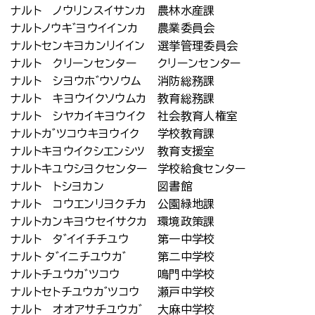
ナルト ノウリンスイサンカ
農林水産課
ナルトノウキ゛ヨウイインカ
農業委員会
ナルトセンキヨカンリイイン
選挙管理委員会
ナルト クリーンセンター
クリーンセンター
ナルト シヨウホ゛ウソウム
消防総務課
ナルト キヨウイクソウムカ
教育総務課
ナルト シヤカイキヨウイク
社会教育人権室
ナルトカ゛ツコウキヨウイク
学校教育課
ナルトキヨウイクシエンシツ
教育支援室
ナルトキユウシヨクセンター
学校給食センター
ナルト トシヨカン
図書館
ナルト コウエンリヨクチカ
公園緑地課
ナルトカンキヨウセイサクカ
環境政策課
ナルト タ゛イイチチユウ
第一中学校
ナルト タ゛イニチユウカ゛
第二中学校
ナルトチユウカ゛ツコウ
鳴門中学校
ナルトセトチユウカ゛ツコウ
瀬戸中学校
ナルト オオアサチユウカ゛
大麻中学校