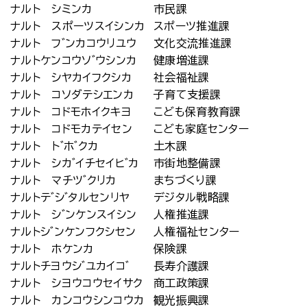
ナルト シミンカ
市民課
ナルト スポーツスイシンカ
スポーツ推進課
ナルト フ゛ンカコウリユウ
文化交流推進課
ナルトケンコウソ゛ウシンカ
健康増進課
ナルト シヤカイフクシカ
社会福祉課
ナルト コソダテシエンカ
子育て支援課
ナルト コドモホイクキヨ
こども保育教育課
ナルト コドモカテイセン
こども家庭センター
ナルト ト゛ホ゛クカ
土木課
ナルト シカ゛イチセイヒ゛カ
市街地整備課
ナルト マチツ゛クリカ
まちづくり課
ナルトテ゛シ゛タルセンリヤ
デジタル戦略課
ナルト シ゛ンケンスイシン
人権推進課
ナルトシ゛ンケンフクシセン
人権福祉センター
ナルト ホケンカ
保険課
ナルトチヨウシ゛ユカイコ゛
長寿介護課
ナルト シヨウコウセイサク
商工政策課
ナルト カンコウシンコウカ
観光振興課