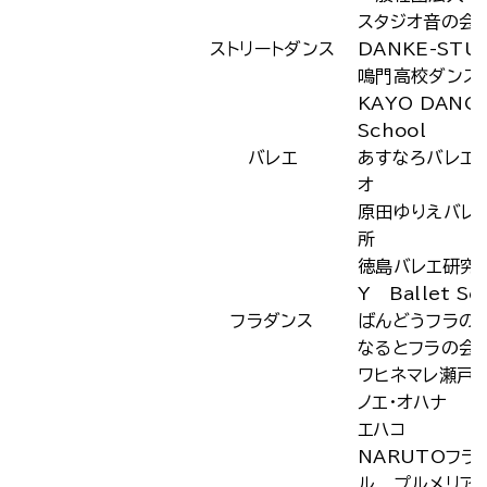
スタジオ音の会
ストリートダンス
DANKE-STU
鳴門高校ダンス
KAYO DANC
School
バレエ
あすなろバレエ
オ
原田ゆりえバレ
所
徳島バレエ研究
Y Ballet Sc
フラダンス
ばんどうフラの
なるとフラの会
ワヒネマレ瀬戸
ノエ・オハナ
エハコ
NARUTOフラ
ル プルメリア