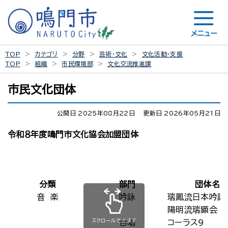
メニュー
TOP
カテゴリ
分野
芸術・文化
文化活動・支援
TOP
組織
市民環境部
文化交流推進課
市民文化団体
公開日 2025年08月22日
更新日 2026年05月21日
令和８年度鳴門市文化協会加盟団体
分類
部門
団体名
音 楽
吟詠
瑞鳳流日本吟詠
陽明流瑞顕会
スクロールできます
合唱
コーラス9