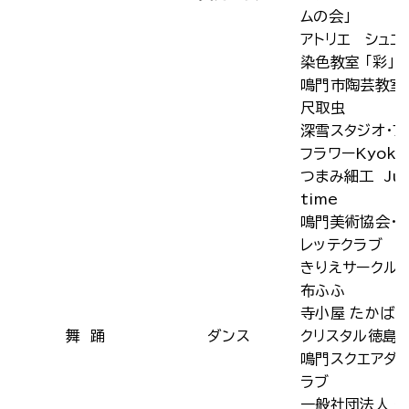
ムの会」
アトリエ シュエ
染色教室 「彩」
鳴門市陶芸教室
尺取虫
深雪スタジオ・ア
フラワーKyoko
つまみ細工 Jun
time
鳴門美術協会・
レッテクラブ
きりえサークル
布ふふ
寺小屋 たかば
舞 踊
ダンス
クリスタル徳島R
鳴門スクエアダ
ラブ
一般社団法人 