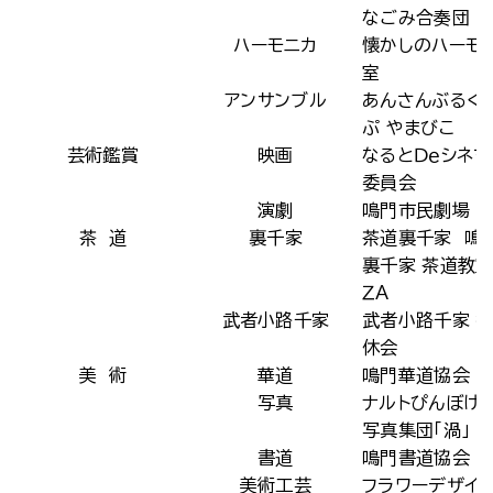
なごみ合奏団
ハーモニカ
懐かしのハーモ
室
アンサンブル
あんさんぶるぐ
ぷ やまびこ
芸術鑑賞
映画
なるとＤｅシネ
委員会
演劇
鳴門市民劇場
茶 道
裏千家
茶道裏千家 鳴
裏千家 茶道教室
ＺＡ
武者小路千家
武者小路千家 
休会
美 術
華道
鳴門華道協会
写真
ナルトぴんぼけ
写真集団「渦」
書道
鳴門書道協会
美術工芸
フラワーデザイン