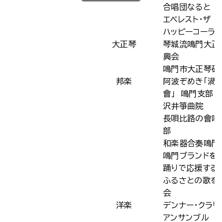
合唱団なると
エベレスト・ザ
ハッピーコーラ
大正琴
琴城流鳴門大正
興会
鳴門市大正琴研
邦楽
阿波ぞめき「渦
會」 鳴門支部
沢井箏曲院
長唄比路の會鳴
部
和楽器合奏鳴門
鳴門ブランドを
踊りで応援する
ふるさとの歌を
会
洋楽
デンナー・クラリ
アンサンブル