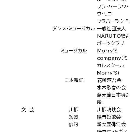
フラ・ハーラウ・
ウ・リコ
フラハーラウ ラ
ダンス・ミュージカル
一般社団法人
NARUTO総合
ポーツクラブ
ミュージカル
Morry'S
company（ミ
カルスクール
Morry'S)
日本舞踊
花柳淳吾会
水木歌春の会
蔦元流日本舞踊
所
文 芸
川柳
川柳鳴峡会
短歌
鳴門短歌会
俳句
新女園俳句会
鳴門ホトトギス