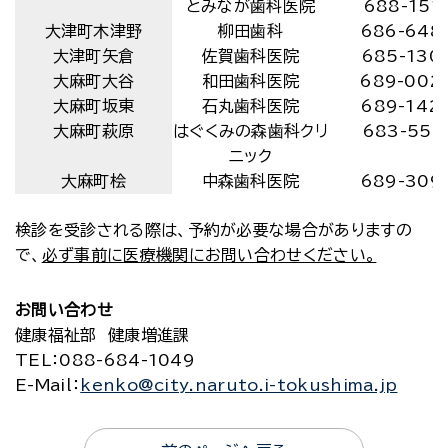
とみなが歯科医院
688-151
大津町木津野
柳田歯科
686-648
大津町矢倉
佐賀歯科医院
685-130
大麻町大谷
和田歯科医院
689-002
大麻町坂東
石丸歯科医院
689-142
大麻町萩原
はぐくみの森歯科クリ
683-551
ニック
大麻町桧
中森歯科医院
689-309
検診を受診される際は、予約が必要な場合がありますの
で、
必ず事前に医療機関にお問い合わせください。
お問い合わせ
健康福祉部 健康増進課
TEL
：088-684-1049
E-Mail
：
kenko@city.naruto.i-tokushima.jp