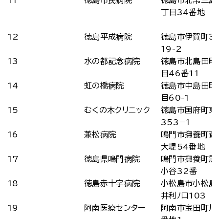
11
徳島市民病院
徳島市北常三島
丁目34番地
12
徳島平成病院
徳島市伊賀町3
19-2
13
水の都記念病院
徳島市北島田町
目46番11
14
虹の橋病院
徳島市中島田町
目60-1
15
むくの木クリニック
徳島市国府町東
353−1
16
兼松病院
鳴門市撫養町斎
大堤54番地
17
徳島県鳴門病院
鳴門市撫養町黒
小谷32番
18
徳島赤十字病院
小松島市小松島
井利ﾉ口103
19
阿南医療センター
阿南市宝田町川