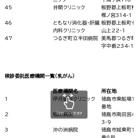
45
井関クリニック
板野郡上板町椎
椎ノ宮314-1
46
ともなり消化器・肝臓
板野郡上板町七
内科クリニック
山上22-1
47
つるぎ町立半田病院
美馬郡つるぎ町
字中薮234-1
検診委託医療機関一覧（乳がん）
医療機関名
所在地
1
伊月健診クリニック
徳島市東船場1
番地
スクロールできます
2
稲山病院
徳島市南田宮4
3-9
3
沖の洲病院
徳島市城東町1
番8号