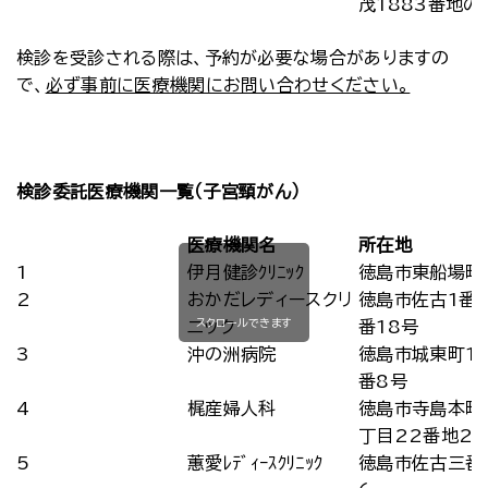
茂1883番地の
検診を受診される際は、予約が必要な場合がありますの
で、
必ず事前に医療機関にお問い合わせください。
検診委託医療機関一覧（子宮頸がん）
医療機関名
所在地
1
伊月健診ｸﾘﾆｯｸ
徳島市東船場町1
2
おかだレディースクリ
徳島市佐古1番町
スクロールできます
ニック
番18号
3
沖の洲病院
徳島市城東町1
番8号
4
梶産婦人科
徳島市寺島本町
丁目22番地2
5
蕙愛ﾚﾃﾞｨｰｽｸﾘﾆｯｸ
徳島市佐古三番