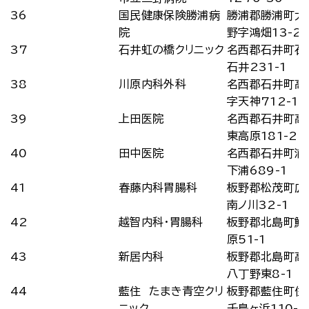
36
国民健康保険勝浦病
勝浦郡勝浦町大
院
野字鴻畑13-2
37
石井虹の橋クリニック
名西郡石井町石
石井231-1
38
川原内科外科
名西郡石井町高
字天神712-1
39
上田医院
名西郡石井町高
東高原181-2
40
田中医院
名西郡石井町浦
下浦689-1
41
春藤内科胃腸科
板野郡松茂町広
南ノ川32-1
42
越智内科・胃腸科
板野郡北島町鯛
原51-1
43
新居内科
板野郡北島町高
八丁野東8-1
44
藍住 たまき青空クリ
板野郡藍住町住
ニック
千鳥ヶ浜110-5