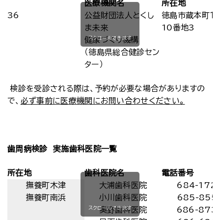
医療機関名
所在地
36
公益財団法人とくし
徳島市蔵本町１
ま未来
10番地3
スクロールできます
健康づくり機構
（徳島県総合健診セン
ター）
検診を受診される際は、予約が必要な場合がありますの
で、
必ず事前に医療機関にお問い合わせください。
歯周病検診 実施歯科医院一覧
所在地
歯科医院名
電話番号
撫養町木津
大浦歯科医院
684-172
撫養町南浜
小川歯科医院
685-855
スクロールできます
奥野歯科医院
686-873