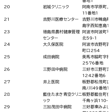
番地1
20
岩城クリニック
阿南市学原町上
11番地1
21
吉野川医療センター
吉野川市鴨島町
島字西知恵島1
23
徳島県農村健康管理
阿波市阿波町平
センター
北59-1
24
大久保医院
阿波市吉野町西
町口254
25
成田病院
美馬市脇町字拝
2576番地
26
三野田中病院
三好市三野町芝
1242番地6
27
井上医院
板野郡松茂町広
南ﾉ川49番地1
28
藍住たまき青空クリニ
板野郡藍住町住
ック
千鳥ヶ浜110-5
29
三加茂田中病院
三好郡東みよし