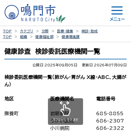
メニュー
TOP
カテゴリ
分野
医療・健康
検診・助成
TOP
組織
健康福祉部
健康増進課
健康診査 検診委託医療機関一覧
公開日 2025年09月05日
更新日 2026年07月09日
検診委託医療機関一覧（肺がん・胃がん X線・ABC、大腸が
ん）
地区
医療機関名
電話番号
撫養町
岩朝病院
685-8855
スクロールできます
うがい医院
686-2307
小川病院
686-2322