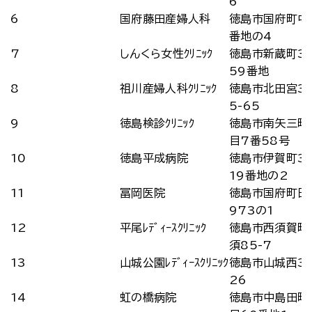
6
6
国府藤田産婦人科
徳島市国府町中1
番地の4
7
しんくら女性ｸﾘﾆｯｸ
徳島市新蔵町3
59番地
8
祖川産婦人科ｸﾘﾆｯｸ
徳島市北田宮3
5-65
9
徳島検診ｸﾘﾆｯｸ
徳島市南矢三町
目7番58号
10
徳島平成病院
徳島市伊賀町3
19番地の2
11
冨岡医院
徳島市国府町日
973の1
12
平尾ﾚﾃﾞｨｰｽｸﾘﾆｯｸ
徳島市西須賀町
須85-7
13
山城公園ﾚﾃﾞｨｰｽｸﾘﾆｯｸ
徳島市山城西3
26
14
虹の橋病院
徳島市中島田町