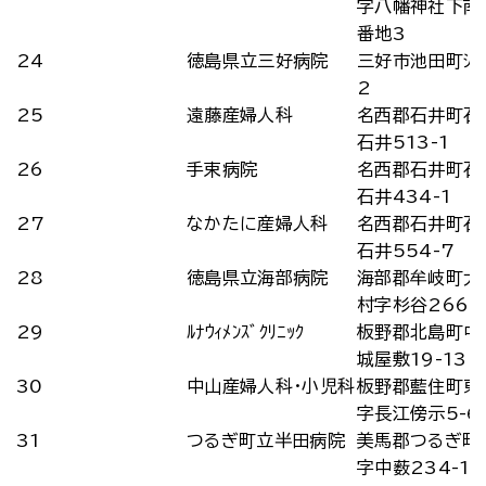
字八幡神社下南
番地3
24
徳島県立三好病院
三好市池田町ｼﾏ8
2
25
遠藤産婦人科
名西郡石井町石
石井513-1
26
手束病院
名西郡石井町石
石井434-1
27
なかたに産婦人科
名西郡石井町石
石井554-7
28
徳島県立海部病院
海部郡牟岐町大
村字杉谷266
29
ﾙﾅｳｨﾒﾝｽﾞｸﾘﾆｯｸ
板野郡北島町中
城屋敷19-13
30
中山産婦人科・小児科
板野郡藍住町東
字長江傍示5-6
31
つるぎ町立半田病院
美馬郡つるぎ町
字中薮234-1