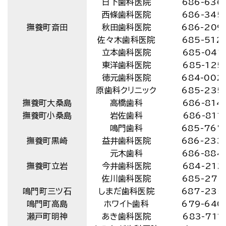
日下歯科医院
686-636
西條歯科医院
686-345
撫養町斎田
秋田歯科医院
686-209
佐々木歯科医院
685-512
立本歯科医院
685-041
東洋歯科医院
685-125
徳元歯科医院
684-002
原歯科クリニック
685-235
撫養町大桑島
高橋歯科
686-814
撫養町小桑島
岩佐歯科
686-811
鳴門歯科
685-767
撫養町黒崎
益井歯科医院
686-233
元木歯科
686-884
撫養町立岩
今井歯科医院
684-212
佐川歯科医院
685-276
鳴門町三ツ石
しまだ歯科医院
687-235
鳴門町高島
ホワイト歯科
679-640
瀬戸町明神
あき歯科医院
683-711