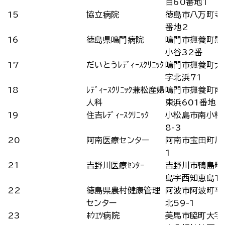
目60番地1
15
協立病院
徳島市八万町寺
番地2
16
徳島県鳴門病院
鳴門市撫養町黒
小谷32番
17
だいとうﾚﾃﾞｨｰｽｸﾘﾆｯｸ
鳴門市撫養町大
字北浜71
18
ﾚﾃﾞｨｰｽｸﾘﾆｯｸ兼松産婦
鳴門市撫養町南
人科
東浜601番地
19
住吉ﾚﾃﾞｨｰｽｸﾘﾆｯｸ
小松島市南小松
8-3
20
阿南医療センター
阿南市宝田町川
1
21
吉野川医療ｾﾝﾀｰ
吉野川市鴨島町
島字西知恵島1
22
徳島県農村健康管理
阿波市阿波町平
センター
北59-1
23
ﾎｳｴﾂ病院
美馬市脇町大字