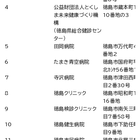
4
公益財団法人とくし
徳島市蔵本町1
ま未来健康づくり機
10番地の3
構
（徳島県総合健診セン
ター）
5
田岡病院
徳島市万代町4
番地2
6
たまき青空病院
徳島市国府町早
北ｶｼﾔ56番地1
7
寺沢病院
徳島市津田西町
目2番30号
8
徳島クリニック
徳島市昭和町1
16番地
9
徳島検診クリニック
徳島市南矢三町
目7番58号
10
徳島健生病院
徳島市下助任町
目9番地