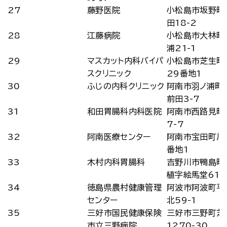
27
藤野医院
小松島市坂野町
田18-2
28
江藤病院
小松島市大林町
浦21-1
29
マスカット内科バイパ
小松島市芝生町
スクリニック
29番地1
30
ふじの内科クリニック
阿南市羽ノ浦町
前田3-7
31
和田胃腸科内科医院
阿南市西路見町
7-7
32
阿南医療センター
阿南市宝田町川
番地1
33
木村内科胃腸科
吉野川市鴨島町
植字絵馬堂61
34
徳島県農村健康管理
阿波市阿波町平
センター
北59-1
35
三好市国民健康保険
三好市三野町芝
市立三野病院
1270-30