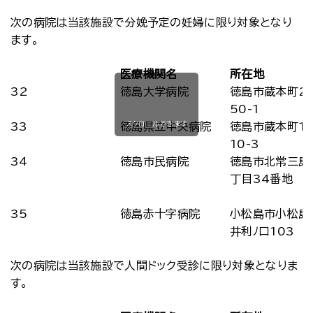
次の病院は当該施設で分娩予定の妊婦に限り対象となり
ます｡
医療機関名
所在地
32
徳島大学病院
徳島市蔵本町2
50-1
スクロールできます
33
徳島県立中央病院
徳島市蔵本町1
10-3
34
徳島市民病院
徳島市北常三島
丁目34番地
35
徳島赤十字病院
小松島市小松島
井利ﾉ口103
次の病院は当該施設で人間ドック受診に限り対象となりま
す｡