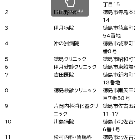
丁目15
スクロールできます
2
日比野内科
徳島市寺島本町
14
3
伊月病院
徳島市徳島町2
54番地
4
沖の洲病院
徳島市城東町1
番8号
5
徳島クリニック
徳島市昭和町1-
6
伊月健診クリニック
徳島市東船場町1
7
吉田医院
徳島市新内町1
18番地
8
徳島検診クリニック
徳島市南矢三町
目7番58号
9
片岡内科消化器クリ
徳島市佐古五番
ニック
11-17
10
川島病院
徳島市北佐古一
6番1号
11
松村内科・胃腸科
徳島市北佐古二