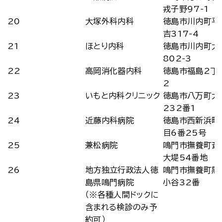
戎子野97-1
20
大塚外科内科
徳島市川内町平
吉317-4
21
ほとり内科
徳島市川内町大
802-3
22
高岡消化器内科
徳島市福島2丁目
2
23
いもと内科クリニック
徳島市八万町犬
232番1
24
近藤内科病院
徳島市西新浜町
目6番25号
25
兼松病院
鳴門市撫養町斎
大堤54番地
26
地方独立行政法人徳
鳴門市撫養町黒
島県鳴門病院
小谷32番
（※各種人間ドックに
含まれる検診のみ予
約可）