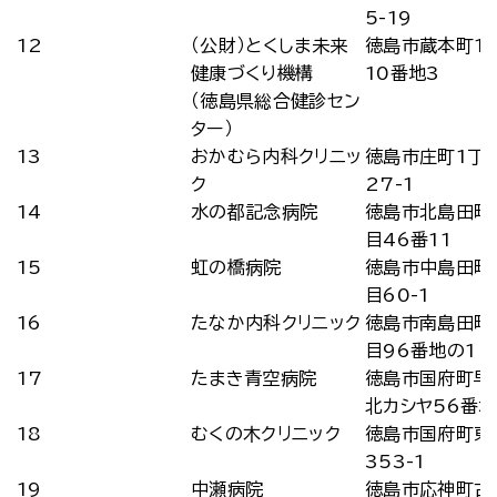
5-19
12
（公財）とくしま未来
徳島市蔵本町1
健康づくり機構
10番地3
（徳島県総合健診セン
ター）
13
おかむら内科クリニッ
徳島市庄町1丁
ク
27-1
14
水の都記念病院
徳島市北島田町
目46番11
15
虹の橋病院
徳島市中島田町
目60-1
16
たなか内科クリニック
徳島市南島田町
目96番地の1
17
たまき青空病院
徳島市国府町早
北カシヤ56番地
18
むくの木クリニック
徳島市国府町東
353-1
19
中瀬病院
徳島市応神町古