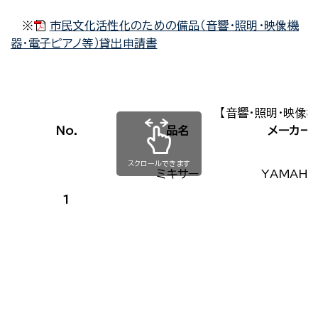
※
市民文化活性化のための備品（音響・照明・映像機
器・電子ピアノ等）貸出申請書
【音響・照明・映像
No.
品名
メーカー
スクロールできます
ミキサー
YAMAHA
1