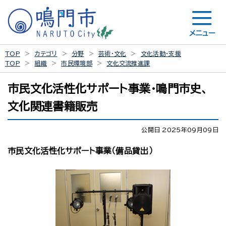
メニュー
TOP
カテゴリ
分野
芸術・文化
文化活動・支援
TOP
組織
市民環境部
文化交流推進課
市民文化活性化サポート事業・鳴門市史、
文化関連書籍販売
公開日 2025年09月09日
市民文化活性化サポート事業（備品貸出）