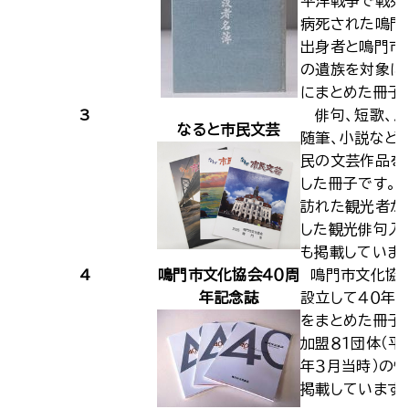
平洋戦争で戦死
病死された鳴門
出身者と鳴門市
の遺族を対象に
にまとめた冊子
3
俳句、短歌、川
なると市民文芸
随筆、小説など
民の文芸作品を
した冊子です。
訪れた観光者が
した観光俳句入
も掲載していま
4
鳴門市文化協会４０周
鳴門市文化協
年記念誌
設立して４０年
をまとめた冊子
加盟８１団体（平
年３月当時）の
掲載しています