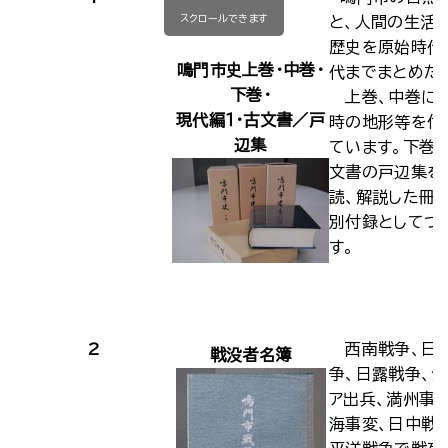
スクロールできます
と、人間の生活
歴史を原始時代
鳴門市史上巻・中巻・
代までまとめた
下巻・
上巻、中巻に
現代編１・古文書／戸
時の地形等を付
辺集
ています。下巻
文書の戸辺集を
読、解説した冊
別付録としてつ
す。
2
西南戦争、日
戦没者名簿
争、日露戦争、シ
ア出兵、満州事変
海事変、日中戦