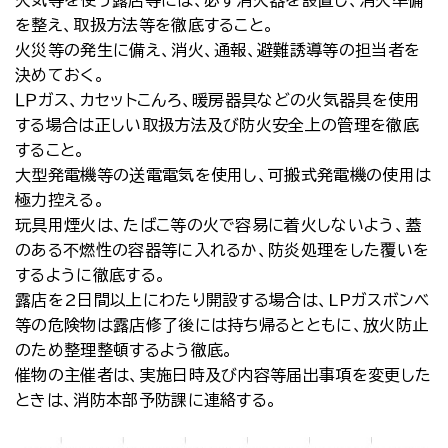
火気等を使う露店等には、必ず消火器を設置し、消火準備
を整え、取扱方法等を徹底すること。
火災等の発生に備え、消火、通報、避難誘導等の担当者を
決めておく。
ＬＰガス、カセットこんろ、暖房器具などの火気器具を使用
する場合は正しい取扱方法及び防火安全上の管理を徹底
すること。
大型発電機等の送電電気を使用し、可搬式発電機の使用は
極力控える。
玩具用煙火は、たばこ等の火で容易に着火しないよう、蓋
のある不燃性の容器等に入れるか、防炎処理をした覆いを
するように徹底する。
露店を2日間以上にわたり開設する場合は、LPガスボンベ
等の危険物は露店修了後には持ち帰るとともに、放火防止
のため整理整頓するよう徹底。
催物の主催者は、実施日時及び内容等届出事項を変更した
ときは、消防本部予防課に連絡する。