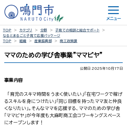
メニュー
TOP
カテゴリ
分野
子育ての相談と総合サポート
なるとまるごと子育て応援パッケージ
TOP
組織
産業振興部
商工政策課
ママのための学び舎事業”ママビヤ”
公開日 2025年10月17日
事業内容
「育児のスキマ時間をうまく使いたい」「在宅ワークで稼げ
るスキルを身につけたい」「同じ目標を持ったママ友と仲良
くなりたい」。そんなママを応援する、ママのための学び舎
「ママビヤ」が今年度も大麻町商工会コワーキングスペース
にオープンします！