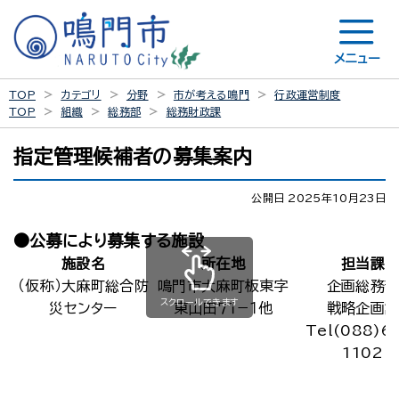
メニュー
TOP
カテゴリ
分野
市が考える鳴門
行政運営制度
TOP
組織
総務部
総務財政課
指定管理候補者の募集案内
公開日 2025年10月23日
●公募により募集する施設
施設名
所在地
担当課
（仮称）大麻町総合防
鳴門市大麻町板東字
企画総務
スクロールできます
災センター
東山田７１−１他
戦略企画
Tel(088)6
1102