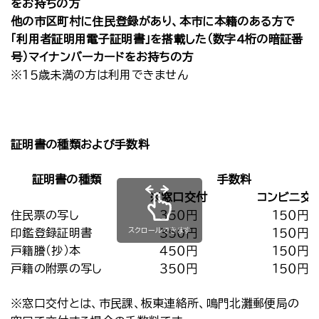
をお持ちの方
他の市区町村に住民登録があり、本市に本籍のある方で
「利用者証明用電子証明書」を搭載した（数字4桁の暗証番
号）マイナンバーカードをお持ちの方
※１５歳未満の方は利用できません
証明書の種類および手数料
証明書の種類
手数料
※窓口交付
コンビニ交
住民票の写し
３５０円
１５０円
スクロールできます
印鑑登録証明書
３５０円
１５０円
戸籍謄（抄）本
４５０円
１５０円
戸籍の附票の写し
３５０円
１５０円
※窓口交付とは、市民課、板東連絡所、鳴門北灘郵便局の