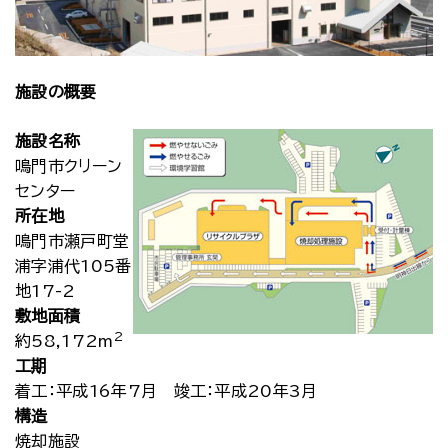
施設の概要
施設名称
鳴門市クリーン
センター
所在地
鳴門市瀬戸町堂
浦字浦代105番
地17-2
敷地面積
2
約58,172m
工期
着工：平成16年7月 竣工：平成20年3月
構造
焼却施設