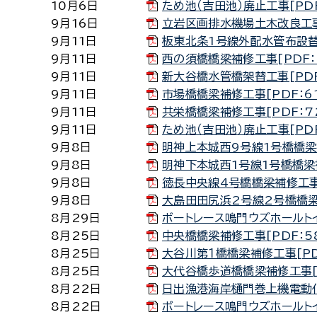
10月6日
ため池（吉田池）廃止工事[PDF
9月16日
立岩区画排水機場土木改良工事[
9月11日
板東北条1号線外配水管布設替工
9月11日
西の須橋橋梁補修工事[PDF：5
9月11日
新大谷橋水管橋架替工事[PDF：
9月11日
市場橋橋梁補修工事[PDF：61
9月11日
共栄橋橋梁補修工事[PDF：72
9月11日
ため池（吉田池）廃止工事[PDF
9月8日
明神上本城西9号線1号橋橋梁補
9月8日
明神下本城西1号線1号橋橋梁補
9月8日
徳長中央線4号橋橋梁補修工事[
9月8日
大島田田尻浜2号線2号橋橋梁補
8月29日
ボートレース鳴門ウズホールトイ
8月25日
中央橋橋梁補修工事[PDF：58
8月25日
大谷川第１橋橋梁補修工事[PDF
8月25日
大代谷橋歩道橋橋梁補修工事[PD
8月22日
日出漁港海岸樋門巻上機電動化工
8月22日
ボートレース鳴門ウズホールトイ