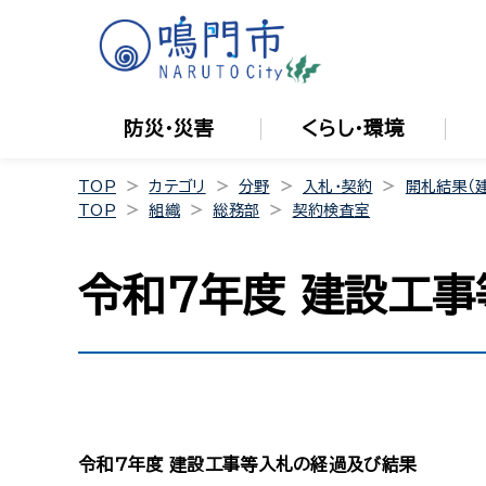
防災・災害
くらし・環境
TOP
カテゴリ
分野
入札・契約
開札結果（
TOP
組織
総務部
契約検査室
令和7年度 建設工
令和7年度 建設工事等入札の経過及び結果