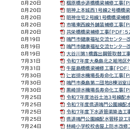
8月20日
椢原橋歩道橋橋梁補修工事[PDF
8月20日
明神上本城西1号線2号橋橋梁補
8月20日
明神住宅2号線1号橋橋梁補修工
8月20日
市場東西線外舗装補修工事[PDF
8月20日
共栄橋橋梁補修工事[PDF：52
8月19日
鳴門市健康福祉交流センター改修
8月19日
鳴門市健康福祉交流センター改修
8月19日
大谷川第1橋露出鋼管取替工事[P
7月31日
令和7年度大桑島北之組地区外管
7月31日
牛屋島橋橋梁補修工事[PDF：6
7月30日
辷岩排水機場長寿命化工事[PD
7月30日
鳴門市桑島第二団地Ｂ棟浴室ほか
7月30日
黒崎排水機場長寿命化工事[PDF
7月25日
令和7年度池谷土池3号線配水管
7月25日
令和7年度県道鳴門公園線配水管
7月25日
令和7年度下水道管渠築造工事に
7月25日
県道鳴門公園線配水管移設工事（２
7月24日
林崎小学校校舎屋上防水改修工事