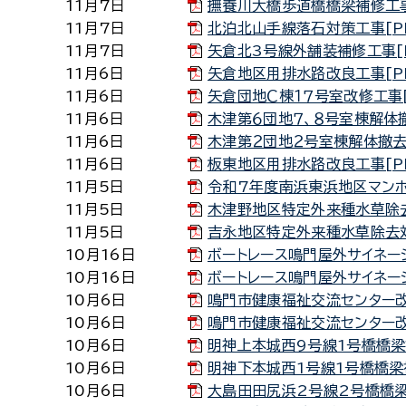
11月7日
撫養川大橋歩道橋橋梁補修工事[
11月7日
北泊北山手線落石対策工事[PDF
11月7日
矢倉北3号線外舗装補修工事[PD
11月6日
矢倉地区用排水路改良工事[PD
11月6日
矢倉団地Ｃ棟１７号室改修工事[P
11月6日
木津第６団地７、８号室棟解体撤去
11月6日
木津第２団地２号室棟解体撤去工
11月6日
板東地区用排水路改良工事[PDF
11月5日
令和7年度南浜東浜地区マンホー
11月5日
木津野地区特定外来種水草除去対
11月5日
吉永地区特定外来種水草除去対策
10月16日
ボートレース鳴門屋外サイネージ
10月16日
ボートレース鳴門屋外サイネージ
10月6日
鳴門市健康福祉交流センター改修
10月6日
鳴門市健康福祉交流センター改修
10月6日
明神上本城西9号線1号橋橋梁補
10月6日
明神下本城西1号線1号橋橋梁補
10月6日
大島田田尻浜2号線2号橋橋梁補