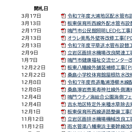
開札日
3月17日
令和7年度大浦地区配水管布設替
3月13日
板東保育所西線外配水管布設替工
2月17日
鳴門市公民館照明ＬＥＤ化工事[P
2月13日
オラレ美馬外壁等改修工事[PDF
2月13日
令和7年度平草送水管布設替工事
2月9日
立岩区画排水機場改良関連工事[
1月7日
鳴門市健康福祉交流センター改
12月22日
板東八幡線外舗装補修工事[PDF
12月22日
桑島小学校体育館屋根防水改修工
12月8日
令和7年度県道亀浦港櫛木線配水
12月8日
桑島濘岩恵美寿神社線外側溝補修
12月4日
鳴門ウチノ海総合公園海側フェン
12月4日
吉永地区特定外来種水草除去対策
12月1日
板東保育所西線道路整備工事[P
11月12日
立岩区画排水機場機械改良工事[
11月12日
雨水管渠八幡東浜主要幹線改築工