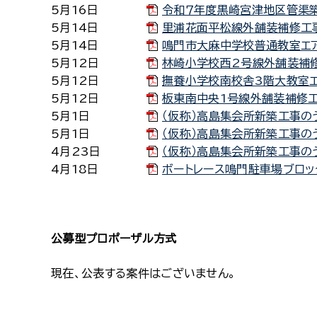
5月16日
令和７年度黒崎宮津地区管渠築造
5月14日
里浦花面平松線外舗装補修工事[P
5月14日
鳴門市大麻中学校普通教室エアコ
5月12日
林崎小学校西2号線外舗装補修工
5月12日
撫養小学校南校舎3階大教室エア
5月12日
板東南中央1号線外舗装補修工事[
5月1日
（仮称）高島集会所新築工事のう
5月1日
（仮称）高島集会所新築工事のう
4月23日
（仮称）高島集会所新築工事のうち
4月18日
ボートレース鳴門駐車場ブロック
公募型プロポーザル方式
現在、公表する案件はございません。