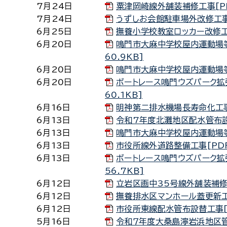
7月24日
粟津岡崎線外舗装補修工事[PDF
7月24日
うずしお会館駐車場外改修工事[
6月25日
撫養小学校教室ロッカー改修工事
6月20日
鳴門市大麻中学校屋内運動場等
60.9KB]
6月20日
鳴門市大麻中学校屋内運動場等空
6月20日
ボートレース鳴門ウズパーク拡
60.1KB]
6月16日
明神第二排水機場長寿命化工事[
6月13日
令和7年度北灘地区配水管布設替
6月13日
鳴門市大麻中学校屋内運動場等
6月13日
市役所線外道路整備工事[PDF：
6月13日
ボートレース鳴門ウズパーク拡
56.7KB]
6月12日
立岩区画中35号線外舗装補修工
6月12日
撫養排水区マンホール蓋更新工事
6月12日
市役所東線配水管布設替工事[P
5月16日
令和７年度大桑島濘岩浜地区管渠