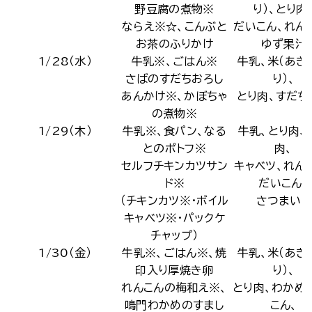
野豆腐の煮物※
り）、とり肉
ならえ※☆、こんぶと
だいこん、れん
お茶のふりかけ
ゆず果汁
1/28（水）
牛乳※、ごはん※
牛乳、米（あき
さばのすだちおろし
り）、
あんかけ※、かぼちゃ
とり肉、すだち
の煮物※
1/29（木）
牛乳※、食パン、なる
牛乳、とり肉、
とのポトフ※
肉、
セルフチキンカツサン
キャベツ、れん
ド※
だいこん、
（チキンカツ※・ボイル
さつまいも
キャベツ※・パックケ
チャップ）
1/30（金）
牛乳※、ごはん※、焼
牛乳、米（あき
印入り厚焼き卵
り）、
れんこんの梅和え※、
とり肉、わかめ
鳴門わかめのすまし
こん、