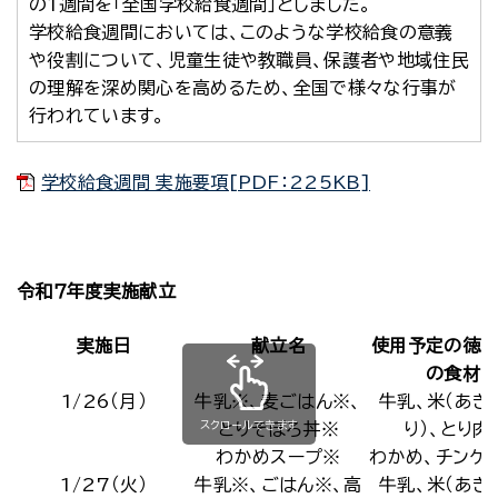
の1週間を「全国学校給食週間」としました。
学校給食週間においては、このような学校給食の意義
や役割について、児童生徒や教職員、保護者や地域住民
の理解を深め関心を高めるため、全国で様々な行事が
行われています。
学校給食週間 実施要項[PDF：225KB]
令和７年度実施献立
実施日
献立名
使用予定の徳
の食材
1/26（月）
牛乳※、麦ごはん※、
牛乳、米（あき
スクロールできます
とりそぼろ丼※
り）、とり肉
わかめスープ※
わかめ、チンゲ
1/27（火）
牛乳※、ごはん※、高
牛乳、米（あき