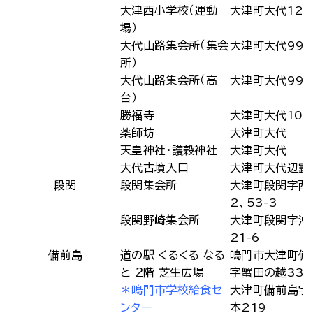
大津西小学校（運動
大津町大代121
場）
大代山路集会所（集会
大津町大代997
所）
大代山路集会所（高
大津町大代997
台）
勝福寺
大津町大代107
薬師坊
大津町大代
天皇神社・護穀神社
大津町大代
大代古墳入口
大津町大代辺露
段関
段関集会所
大津町段関字西5
2、53-3
段関野崎集会所
大津町段関字沖
21-6
備前島
道の駅 くるくる なる
鳴門市大津町備
と ２階 芝生広場
字蟹田の越338
＊鳴門市学校給食セ
大津町備前島字
ンター
本219