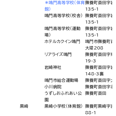
＊鳴門高等学校（体育
撫養町斎田字岩
館）
135-1
鳴門高等学校（校舎）
撫養町斎田字岩
135-1
鳴門高等学校（運動
撫養町斎田字岩
場）
135-1
ホテルカクイン鳴門
鳴門市撫養町斎
大堤208
リアライズ鳴門
撫養町斎田字東
19-3
岩崎神社
撫養町斎田字岩
148-3裏
鳴門市総合運動場
撫養町斎田字大
小川病院
撫養町斎田字北
うずしおふれあい公
撫養町斎田
園
黒崎
黒崎小学校（体育館）
撫養町黒崎字宮
88-1