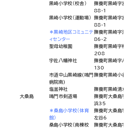
黒崎小学校（校舎）
撫養町黒崎字宮
88-1
黒崎小学校（運動場）
撫養町黒崎字宮
88-1
＊黒崎地区コミュニテ
撫養町黒崎字清
ィセンター
86-2
聖母幼稚園
撫養町黒崎字松
208
宇佐八幡神社
撫養町黒崎字八
130
市道中山黒崎線(鳴門
撫養町黒崎小谷
病院南)
塩釜神社
撫養町黒崎清水
大桑島
鳴門市剣道場
撫養町大桑島字
浜35
＊桑島小学校（体育
撫養町大桑島字
館）
左谷6
桑島小学校（南棟校
撫養町大桑島字