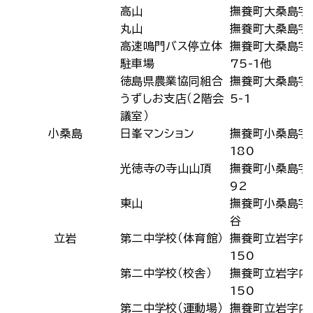
高山
撫養町大桑島字
丸山
撫養町大桑島字
高速鳴門バス停立体
撫養町大桑島字
駐車場
75-1他
徳島県農業協同組合
撫養町大桑島字
うずしお支店（２階会
5-1
議室）
小桑島
日峯マンション
撫養町小桑島字
180
光徳寺の寺山山頂
撫養町小桑島字
92
東山
撫養町小桑島字
谷
立岩
第二中学校（体育館）
撫養町立岩字内
150
第二中学校（校舎）
撫養町立岩字内
150
第二中学校（運動場）
撫養町立岩字内