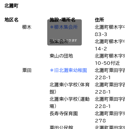
北灘町
地区名
施設・場所名
住所
櫛木
＊櫛木集会所
北灘町櫛木字中
83-3
スクロールできます
張集会所
北灘町櫛木字中
14-2
東山の団地
北灘町櫛木字東
10-50付近
粟田
＊旧北灘東幼稚園
北灘町粟田字西
228-1
北灘東小学校（体育
北灘町粟田字西
館）
228-1
北灘東小学校（運動
北灘町粟田字西
場）
228-1
長寿寺保育園
北灘町粟田字東
278
粟田公民館
北灘町粟田字東