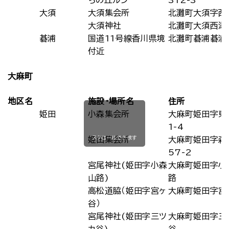
ちの丘ルン
312-3
大須
大須集会所
北灘町大須字西
大須神社
北灘町大須西添
碁浦
国道11号線香川県境
北灘町碁浦碁浦
付近
大麻町
地区名
施設・場所名
住所
姫田
小森集会所
大麻町姫田字東
1-4
スクロールできます
姫田集会所
大麻町姫田字森
57-2
宮尾神社(姫田字小森
大麻町姫田字小
山路)
路
高松道脇（姫田字宮ヶ
大麻町姫田字宮
谷）
宮尾神社(姫田字三ツ
大麻町姫田字三