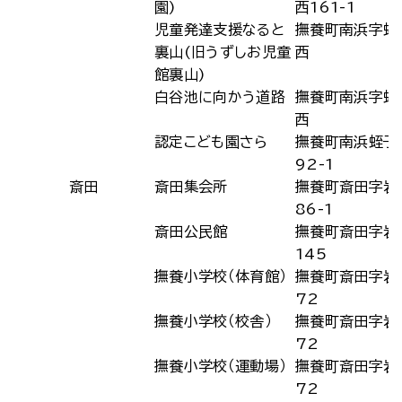
園)
西161-1
児童発達支援なると
撫養町南浜字蛭
裏山(旧うずしお児童
西
館裏山)
白谷池に向かう道路
撫養町南浜字蛭
西
認定こども園さら
撫養町南浜蛭子
92-1
斎田
斎田集会所
撫養町斎田字岩
86-1
斎田公民館
撫養町斎田字岩
145
撫養小学校（体育館）
撫養町斎田字岩
72
撫養小学校（校舎）
撫養町斎田字岩
72
撫養小学校（運動場）
撫養町斎田字岩
72