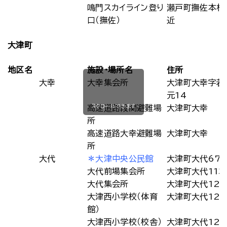
鳴門スカイライン登り
瀬戸町撫佐本村
口（撫佐）
近
大津町
地区名
施設・場所名
住所
大幸
大幸集会所
大津町大幸字若
元14
スクロールできます
高速道路段関避難場
大津町大幸
所
高速道路大幸避難場
大津町大幸
所
大代
＊大津中央公民館
大津町大代679
大代前場集会所
大津町大代1133
大代集会所
大津町大代121
大津西小学校（体育
大津町大代121
館）
大津西小学校（校舎）
大津町大代121