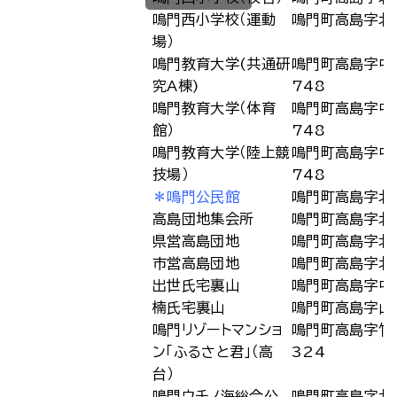
鳴門西小学校（運動
鳴門町高島字北
場）
鳴門教育大学(共通研
鳴門町高島字中
究A棟)
748
鳴門教育大学（体育
鳴門町高島字中
館）
748
鳴門教育大学（陸上競
鳴門町高島字中
技場）
748
＊鳴門公民館
鳴門町高島字北
高島団地集会所
鳴門町高島字北
県営高島団地
鳴門町高島字北
市営高島団地
鳴門町高島字北
出世氏宅裏山
鳴門町高島字中
楠氏宅裏山
鳴門町高島字山
鳴門リゾートマンショ
鳴門町高島字竹
ン「ふるさと君」（高
324
台）
鳴門ウチノ海総合公
鳴門町高島字北