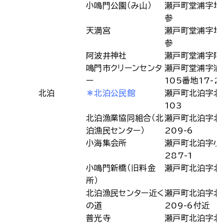
小鳴門公園（み山）
瀬戸町堂浦字地
参
天満宮
瀬戸町堂浦字地
参
阿波井神社
瀬戸町堂浦字阿
鳴門市クリーンセンタ
瀬戸町堂浦字浦
ー
105番地17-2
北泊
＊北泊公民館
瀬戸町北泊字北
103
北泊漁業協同組合（北
瀬戸町北泊字北
泊漁民センター）
209-6
小海集会所
瀬戸町北泊字小
287-1
小鳴門新橋（旧料金
瀬戸町北泊字北
所）
北泊漁民センター近く
瀬戸町北泊字北
の道
209-6付近
普光寺
瀬戸町北泊字北