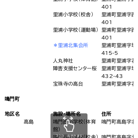
401
里浦小学校（校舎）
里浦町里浦字西
401
里浦小学校（運動場）
里浦町里浦字西
401
＊里浦北集会所
里浦町里浦字坂
415-5
人丸神社
里浦町里浦字花
障害支援センター桜
里浦町里浦字坂
432-43
宝珠寺の高台
里浦町里浦字花
鳴門町
地区名
施設・場所名
住所
高島
鳴門西小学校（体育
鳴門町高島字北
館）
スクロールできます
鳴門西小学校（校舎）
鳴門町高島字北