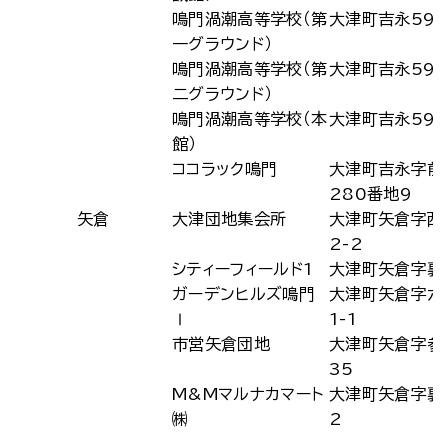
鳴門渦潮高等学校（第
大津町吉永595
一グラウンド）
鳴門渦潮高等学校（第
大津町吉永595
二グラウンド）
鳴門渦潮高等学校（本
大津町吉永595
館）
ココラック鳴門
大津町吉永字前
280番地9
矢倉
大津団地集会所
大津町矢倉字西
2-2
シティーフィールド1
大津町矢倉字裏1
ガーデンヒルズ鳴門
大津町矢倉字六
Ⅰ
1-1
市営矢倉団地
大津町矢倉字参
35
M&Mマルナカマート
大津町矢倉字裏1
㈱
2