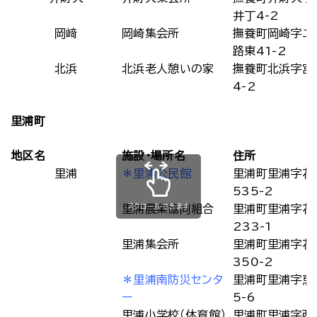
井丁4-2
岡﨑
岡崎集会所
撫養町岡崎字二
路東41-2
北浜
北浜老人憩いの家
撫養町北浜字宮
4-2
里浦町
地区名
施設・場所名
住所
里浦
＊里浦公民館
里浦町里浦字花
535-2
スクロールできます
里浦農業協同組合
里浦町里浦字花
233-1
里浦集会所
里浦町里浦字花
350-2
＊里浦南防災センタ
里浦町里浦字恵
ー
5-6
里浦小学校（体育館）
里浦町里浦字西