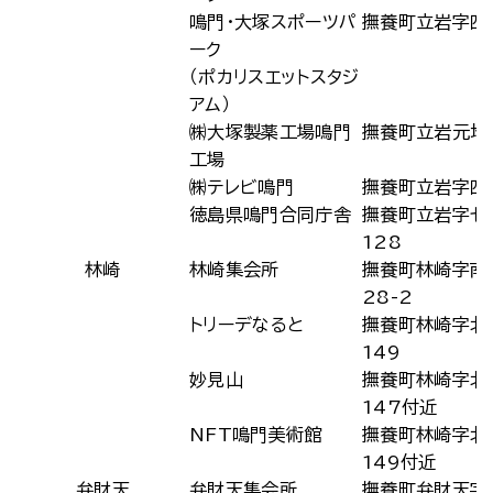
鳴門・大塚スポーツパ
撫養町立岩字四
ーク
（ポカリスエットスタジ
アム）
㈱大塚製薬工場鳴門
撫養町立岩元地1
工場
㈱テレビ鳴門
撫養町立岩字四
徳島県鳴門合同庁舎
撫養町立岩字七
128
林崎
林崎集会所
撫養町林崎字南
28-2
トリーデなると
撫養町林崎字北
149
妙見山
撫養町林崎字北
147付近
NFT鳴門美術館
撫養町林崎字北
149付近
弁財天
弁財天集会所
撫養町弁財天字