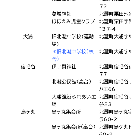
72
葛城神社
北灘町粟田池谷
ほほえみ児童クラブ
北灘町粟田字西
137-4
大浦
旧北灘中学校(運動
北灘町大浦字東
場)
＊旧北灘中学校（校
北灘町大浦字東
舎）
宿毛谷
伊宇賀神社
北灘町宿毛谷宿
77
北灘公民館（高台）
北灘町宿毛谷字
ハエ66
大浦漁港ふれあい広
北灘町宿毛谷字
場
谷23
鳥ヶ丸
鳥ヶ丸集会所
北灘町鳥ヶ丸字
ラ60-2
鳥ヶ丸集会所（高台）
北灘町鳥ケ丸ト
60-2