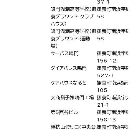
37-1
鳴門渦潮高等学校（撫
撫養町南浜字馬
養グラウンド：クラブ
58
ハウス）
鳴門渦潮高等学校（撫
撫養町南浜字馬
養グラウンド：運動
58
場）
サーパス鳴門
撫養町南浜字東
156-12
ダイアパレス鳴門
撫養町南浜字東
527-1
ケアハウスなると
撫養町南浜蛭子
105
大商硝子㈱鳴門工場
撫養町南浜字大
21-1
第5西谷ビル
撫養町南浜字東
158-13
棒杭山登り口(中央公
撫養町南浜字蛭