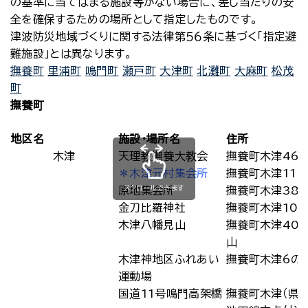
の基準に当てはまる施設等がない場合に、差し当たりの安
全を確保するための場所として指定したものです。
津波防災地域づくりに関する法律第５６条に基づく「指定避
難施設」とは異なります。
撫養町
里浦町
鳴門町
瀬戸町
大津町
北灘町
大麻町
松茂
町
撫養町
地区名
施設・場所名
住所
木津
天理教撫養大教会
撫養町木津461
＊木津元村集会所
撫養町木津112
スクロールできます
原地集会所
撫養町木津388
金刀比羅神社
撫養町木津103
木津八幡見山
撫養町木津40
山
木津神地区ふれあい
撫養町木津6の
運動場
国道11号鳴門高架橋
撫養町木津（県