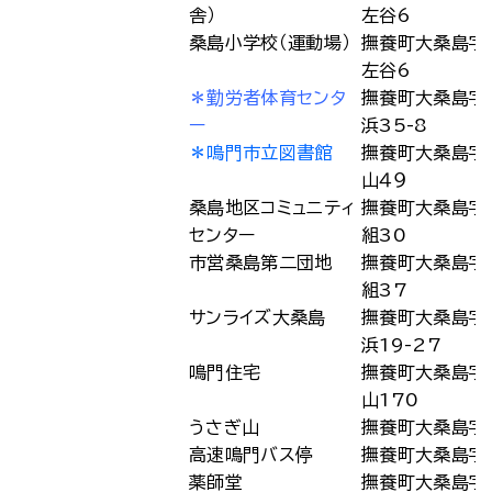
舎）
左谷6
桑島小学校（運動場）
撫養町大桑島字
左谷6
＊勤労者体育センタ
撫養町大桑島字
ー
浜35-8
＊鳴門市立図書館
撫養町大桑島字
山４９
桑島地区コミュニティ
撫養町大桑島字
センター
組30
市営桑島第二団地
撫養町大桑島字
組37
サンライズ大桑島
撫養町大桑島字
浜19-27
鳴門住宅
撫養町大桑島字
山170
うさぎ山
撫養町大桑島字
高速鳴門バス停
撫養町大桑島字
薬師堂
撫養町大桑島字