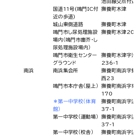
池田線交点付近
国道11号(鳴門IC付
撫養町木津
近の歩道)
城山東側道路
撫養町木津
鳴門市し尿処理施設
撫養町木津20
場内（鳴門市塵芥・し
尿処理施設場内）
鳴門市衛生センター
撫養町木津字池
グラウンド
236-1
南浜
南浜集会所
撫養町南浜字蛭
西23
鳴門市本庁舎（屋上）
撫養町南浜字東
170
＊第一中学校（体育
撫養町南浜字浜
館）
37-1
第一中学校（運動場）
撫養町南浜字浜
37-1
第一中学校（校舎）
撫養町南浜字浜