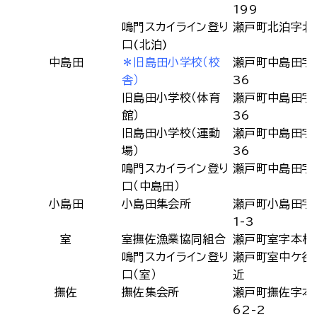
199
鳴門スカイライン登り
瀬戸町北泊字北
口(北泊)
中島田
＊旧島田小学校（校
瀬戸町中島田字
舎）
36
旧島田小学校（体育
瀬戸町中島田字
館）
36
旧島田小学校（運動
瀬戸町中島田字
場）
36
鳴門スカイライン登り
瀬戸町中島田字
口（中島田）
小島田
小島田集会所
瀬戸町小島田字
1-3
室
室撫佐漁業協同組合
瀬戸町室字本村6
鳴門スカイライン登り
瀬戸町室中ケ谷
口（室）
近
撫佐
撫佐集会所
瀬戸町撫佐字本
62-2