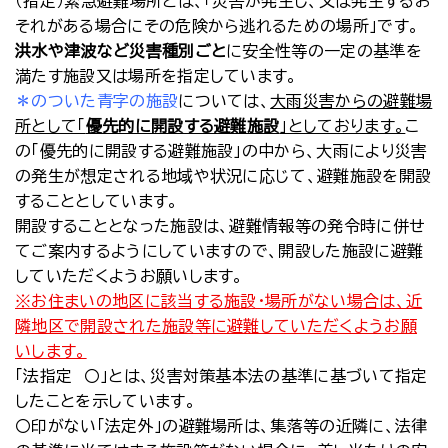
（指定）緊急避難場所とは、「災害が発生し、又は発生するお
それがある場合にその危険から逃れるための場所」です。
洪水や津波など災害種別ごと
に安全性等の一定の基準を
満たす施設又は場所を指定しています。
＊のついた青字の施設
については、
大雨災害からの避難場
所として「
優先的に開設する避難施設
」としております。
こ
の「優先的に開設する避難施設」の中から、大雨により災害
の発生が想定される地域や状況に応じて、避難施設を開設
することとしています。
開設することとなった施設は、避難情報等の発令時に併せ
てご案内するようにしていますので、開設した施設に避難
していただくようお願いします。
※お住まいの地区に該当する施設・場所がない場合は、近
隣地区で開設された施設等に避難していただくようお願
いします。
「法指定 〇」とは、災害対策基本法の基準に基づいて指定
したことを示しています。
〇印がない「法定外」の避難場所は、集落等の近隣に、法律