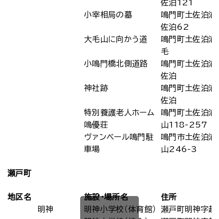
佐泊121
小宰相局の墓
鳴門町土佐泊浦
佐泊62
大毛山に向かう道
鳴門町土佐泊浦
毛
小鳴門橋北側道路
鳴門町土佐泊浦
佐泊
神社跡
鳴門町土佐泊浦
佐泊
特別養護老人ホーム
鳴門町土佐泊浦
鳴優荘
山118-257
ヴァンベール鳴門駐
鳴門市土佐泊浦
車場
山246-3
瀬戸町
地区名
施設・場所名
住所
明神
明神小学校（体育館）
瀬戸町明神字越