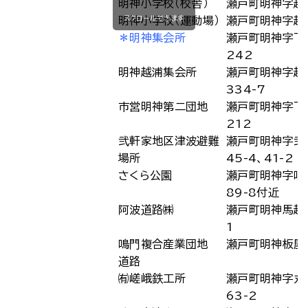
明神小学校（校舎）
瀬戸町明神字越
スクロールできます
明神小学校（運動場）
瀬戸町明神字越
＊明神集会所
瀬戸町明神字下
242
明神越浦集会所
瀬戸町明神字越
334-7
市営明神第二団地
瀬戸町明神字下
212
弐軒家地区津波避難
瀬戸町明神字弐
場所
45-4、41-2
さくら公園
瀬戸町明神字鳴
89-8付近
阿波道路㈱
瀬戸町明神馬越2
1
鳴門複合産業団地
瀬戸町明神板屋
道路
㈲嵯峨鉄工所
瀬戸町明神字丸
63-2