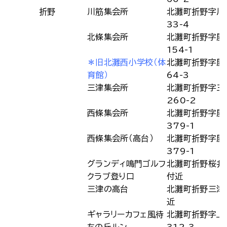
折野
川筋集会所
北灘町折野字川
33-4
北條集会所
北灘町折野字屋
154-1
＊旧北灘西小学校（体
北灘町折野字屋
育館）
64-3
三津集会所
北灘町折野字三
260-2
西條集会所
北灘町折野字屋
379-1
西條集会所（高台）
北灘町折野字屋
379-1
グランディ鳴門ゴルフ
北灘町折野桜井5
クラブ登り口
付近
三津の高台
北灘町折野三津
近
ギャラリーカフェ風待
北灘町折野字上