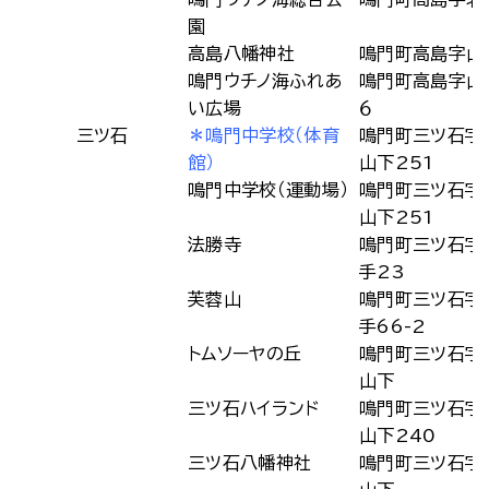
園
高島八幡神社
鳴門町高島字山
鳴門ウチノ海ふれあ
鳴門町高島字山
い広場
６
三ツ石
＊鳴門中学校（体育
鳴門町三ツ石字
館）
山下251
鳴門中学校（運動場）
鳴門町三ツ石字
山下251
法勝寺
鳴門町三ツ石字
手23
芙蓉山
鳴門町三ツ石字
手66-2
トムソーヤの丘
鳴門町三ツ石字
山下
三ツ石ハイランド
鳴門町三ツ石字
山下240
三ツ石八幡神社
鳴門町三ツ石字