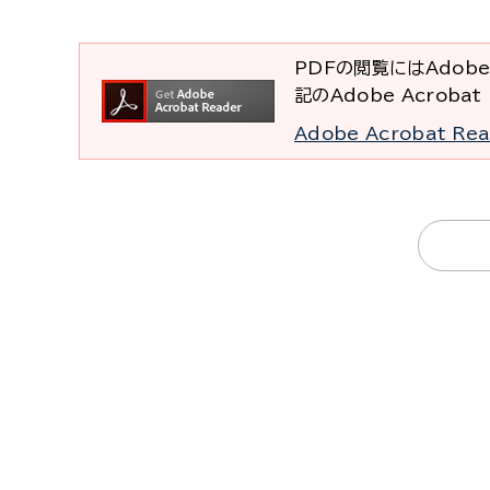
PDFの閲覧にはAdobe
記のAdobe Acrob
Adobe Acrobat R