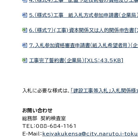
4.（様式4）工事 配置予定技術者の資格及び工事経
5.（様式5）工事 紙入札方式参加申請書（企業局）[
6.（様式7）(工事)資本関係又は人的関係申告書[XL
7.入札参加資格審査申請書（紙入札希望者用）（企業局
工事完了誓約書（企業局）[XLS：43.5KB]
入札に必要な様式は、
「建設工事等入札」入札関係様
お問い合わせ
総務部 契約検査室
TEL
：088-684-1161
E-Mail
：
keiyakukensa@city.naruto.i-toku