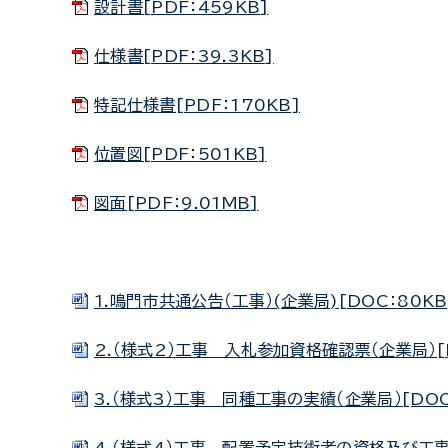
設計書[PDF：459KB]
仕様書[PDF：39.3KB]
特記仕様書[PDF：170KB]
位置図[PDF：501KB]
図面[PDF：9.01MB]
1.鳴門市共通公告（工事）(企業局)[DOC：80KB
2.（様式2）工事 入札参加資格確認票（企業局）[D
3.（様式3）工事 同種工事の実績（企業局）[DOC：