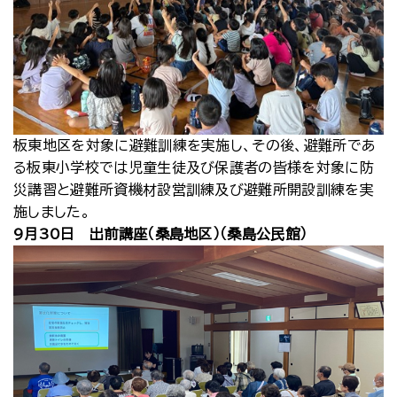
板東地区を対象に避難訓練を実施し、その後、避難所であ
る板東小学校では児童生徒及び保護者の皆様を対象に防
災講習と避難所資機材設営訓練及び避難所開設訓練を実
施しました。
9月30日 出前講座（桑島地区）（桑島公民館）