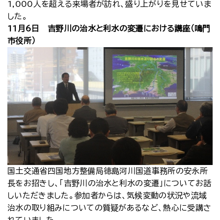
1,000人を超える来場者が訪れ、盛り上がりを見せていま
した。
11月6日 吉野川の治水と利水の変遷における講座（鳴門
市役所）
国土交通省四国地方整備局徳島河川国道事務所の安永所
長をお招きし、「吉野川の治水と利水の変遷」についてお話
しいただきました。参加者からは、気候変動の状況や流域
治水の取り組みについての質疑があるなど、熱心に受講さ