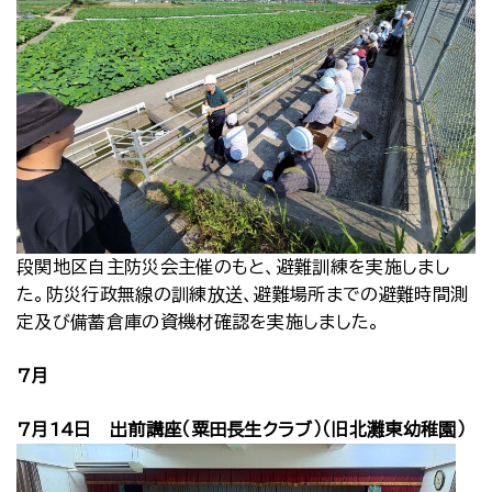
段関地区自主防災会主催のもと、避難訓練を実施しまし
た。防災行政無線の訓練放送、避難場所までの避難時間測
定及び備蓄倉庫の資機材確認を実施しました。
7月
7月14日 出前講座（粟田長生クラブ）（旧北灘東幼稚園）