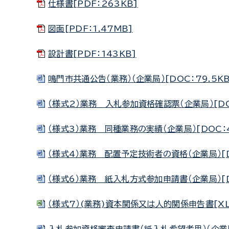
仕様書[PDF：263KB]
図面[PDF：1.47MB]
設計書[PDF：143KB]
鳴門市共通公告（業務）（企業局）[DOC：79.5KB
（様式2）業務 入札参加資格確認票（企業局）[DOC
（様式3）業務 同種業務の実績（企業局）[DOC：
（様式4）業務 配置予定技術者の資格（企業局）[D
（様式6）業務 紙入札方式参加申請書（企業局）[DO
（様式7）(業務)資本関係又は人的関係申告書[XLS