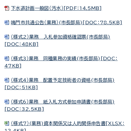
下水道計画一般図（汚水）[PDF：14.5MB]
鳴門市共通公告（業務）(市長部局)[DOC：78.5KB]
（様式2）業務 入札参加資格確認票(市長部局)
[DOC：48KB]
（様式3）業務 同種業務の実績(市長部局)[DOC：
47KB]
（様式4）業務 配置予定技術者の資格(市長部局)
[DOC：51KB]
（様式6）業務 紙入札方式参加申請書(市長部局)
[DOC：32.5KB]
（様式7）(業務)資本関係又は人的関係申告書[XLSX：
12.4KB]