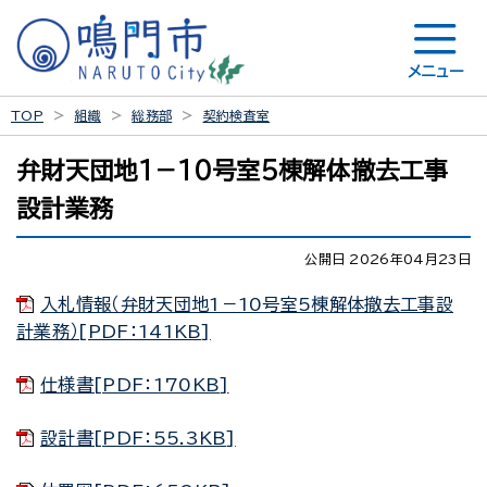
メニュー
TOP
組織
総務部
契約検査室
弁財天団地1－10号室5棟解体撤去工事
設計業務
公開日 2026年04月23日
入札情報（弁財天団地1－10号室5棟解体撤去工事設
計業務）[PDF：141KB]
仕様書[PDF：170KB]
設計書[PDF：55.3KB]