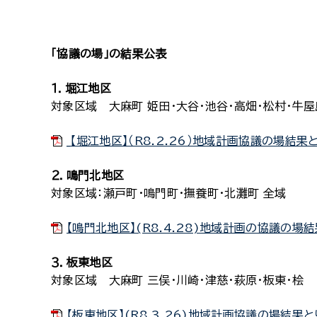
「協議の場」の結果公表
１．堀江地区
対象区域 大麻町 姫田・大谷・池谷・高畑・松村・牛屋
_【堀江地区】（R8.2.26）地域計画協議の場結果と
２．鳴門北地区
対象区域：瀬戸町・鳴門町・撫養町・北灘町 全域
【鳴門北地区】(R8.4.28)地域計画の協議の場結
３．板東地区
対象区域 大麻町 三俣・川崎・津慈・萩原・板東・桧
【板東地区】(R8.3.26)地域計画協議の場結果とり