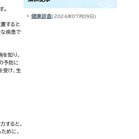
ります。
健康診査
2026年07月09日
放置すると
大な疾患で
病を知り、
の予防に
を受け、生
力すると、
るために、