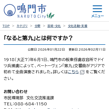
メニュー
TOP
カテゴリ
分野
芸術・文化
文化活動・支援
「なると第九」とは何ですか？
公開日 2026年01月22日
更新日 2026年02月11日
1918（大正7）年6月1日、鳴門市の板東俘虜収容所でドイ
ツ兵捕虜によって、ベートーヴェン「第九」交響曲がアジアで
初めて全曲演奏されました。詳しくは
こちら
をご覧くだ
さい。
お問い合わせ
市民環境部 文化交流推進課
TEL
：088-684-1150