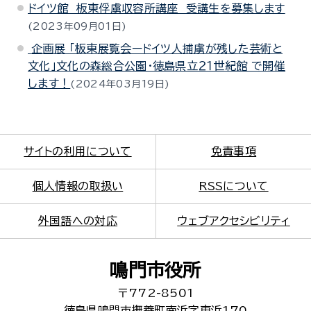
ドイツ館 板東俘虜収容所講座 受講生を募集します
2023年09月01日
企画展 「板東展覧会ードイツ人捕虜が残した芸術と
文化」文化の森総合公園・徳島県立２１世紀館 で開催
します！
2024年03月19日
サイトの利用について
免責事項
個人情報の取扱い
RSSについて
外国語への対応
ウェブアクセシビリティ
鳴門市役所
〒772-8501
徳島県鳴門市撫養町南浜字東浜170