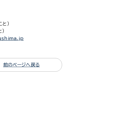
こと）
と）
ushima.jp
前のページへ戻る