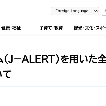
健康・福祉
子育て・教育
観光・文化・スポ
（Ｊ−ＡＬＥＲＴ）を用い
いて