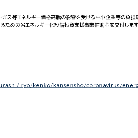
気・ガス等エネルギー価格高騰の影響を受ける中小企業等の負担
するための省エネルギー化設備投資支援事業補助金を交付します
urashi/iryo/kenko/kansensho/coronavirus/energ