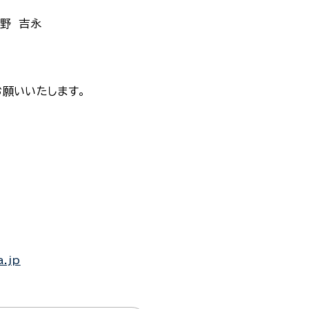
野 吉永
願いいたします。
a.jp