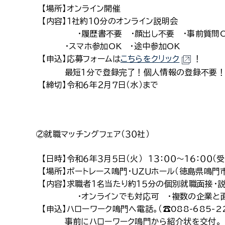
【場所】オンライン開催
【内容】１社約１０分のオンライン説明会
・履歴書不要 ・顔出し不要 ・事前質問O
・スマホ参加OK ・途中参加OK
【申込】応募フォームは
こちらをクリック
！
最短１分で登録完了！個人情報の登録不要
【締切】令和６年２月７日（水）まで
②就職マッチングフェア（３０社）
【日時】令和６年３月５日（火） １３：００～１６：００（受
【場所】ボートレース鳴門・ＵＺＵホール（徳島県鳴門
【内容】求職者１名当たり約１５分の個別就職面接・
・オンラインでも対応可 ・複数の企業と面
【申込】ハローワーク鳴門へ電話。（☎088-685-2
事前にハローワーク鳴門から紹介状を交付。