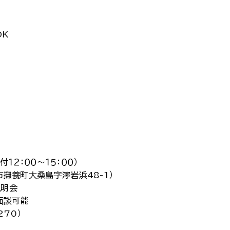
K
！
付１２：００～１５：００）
市撫養町大桑島字濘岩浜48-1）
説明会
談可能
270）