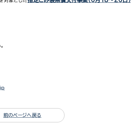
指定ごみ袋無償交付事業（6月18～26日）
を対象とした
。
jp
前のページへ戻る