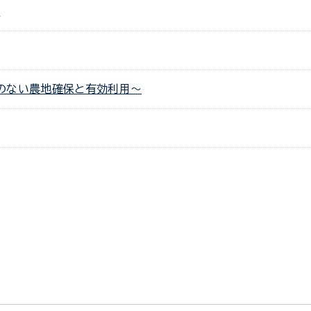
準
のない農地確保と有効利用～