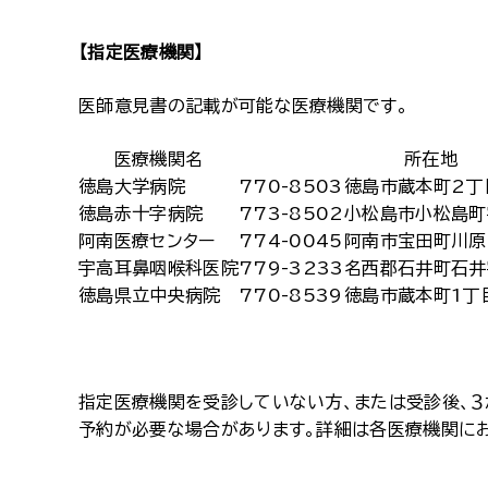
【指定医療機関】
医師意見書の記載が可能な医療機関です。
医療機関名
所在地
徳島大学病院
770-8503
徳島市蔵本町2丁
徳島赤十字病院
773-8502
小松島市小松島町
阿南医療センター
774-0045
阿南市宝田町川原
宇高耳鼻咽喉科医院
779-3233
名西郡石井町石井
徳島県立中央病院
770-8539
徳島市蔵本町1丁目
指定医療機関を受診していない方、または受診後、３
予約が必要な場合があります。詳細は各医療機関に