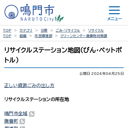
メニュー
TOP
カテゴリ
分野
ごみ・リサイクル
リサイクル
TOP
組織
市民環境部
クリーンセンター廃棄物対策課
リサイクルステーション地図（びん・ペットボ
トル）
公開日 2024年04月25日
正しい資源ごみの出し方
リサイクルステーションの所在地
鳴門市全域
撫養町