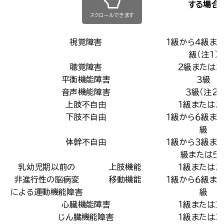
する場合
スクロールできます
視覚障害
１級から４級ま
級（注１）
聴覚障害
２級または３
平衡機能障害
３級
音声機能障害
３級（注２）
上肢不自由
１級または２
下肢不自由
１級から６級ま
級
体幹不自由
１級から３級ま
級または５
乳幼児期以前の
上肢機能
１級または２
非進行性の脳病変
移動機能
１級から６級ま
による運動機能障害
級
心臓機能障害
１級または３
じん臓機能障害
１級または３