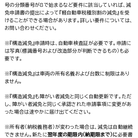
号の分類番号が8で始まるなど要件に該当していれば、減
免申請書の提出によって『軽自動車税種別割の減免』を受
けることができる場合があります。詳しい要件については、
お問い合わせください。
※『構造減免』申請時は、自動車検査証が必要です。申請に
は写真（標識番号および改造部分が判断できるもの）も必
要です。
※『構造減免』は車両の所有名義および台数に制限はあり
ません。
※『構造減免』も障がい者減免と同じく自動更新です。ただ
し、障がい者減免と同じく承認された申請事項に変更があ
った場合は速やかに届け出てください。
※所有者（納税義務者）が変わった場合は、減免は自動継続
できません。新たに
翌年度の期限内（納期限まで）に
必要書