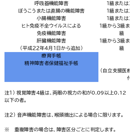
呼吸器機能障害
１級または３
ぼうこうまたは直腸の機能障害
１級または３
小腸機能障害
１級または３
ヒト免疫不全ウイルスによる
１級から３級ま
免疫機能障害
級
肝臓機能障害
１級から３級ま
（平成２２年４月１日から追加）
級
療育手帳
精神障害者保健福祉手帳
（自立支援医療
付
注１） 視覚障害4級は、両眼の視力の和が0.09以上0.12
以下の者。
注２） 音声機能障害は、喉頭摘出による場合に限ります。
※ 重複障害の場合は、障害区分ごとに判定します。