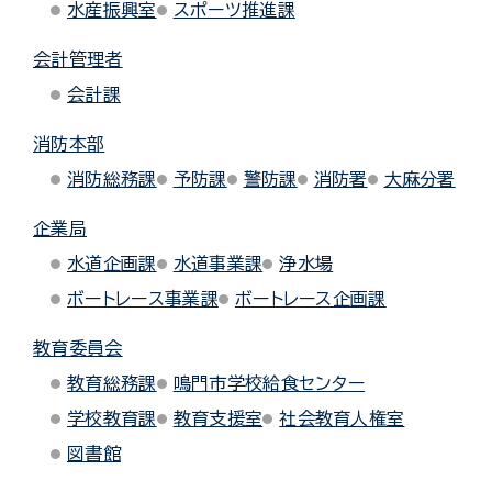
水産振興室
スポーツ推進課
会計管理者
会計課
消防本部
消防総務課
予防課
警防課
消防署
大麻分署
企業局
水道企画課
水道事業課
浄水場
ボートレース事業課
ボートレース企画課
教育委員会
教育総務課
鳴門市学校給食センター
学校教育課
教育支援室
社会教育人権室
図書館