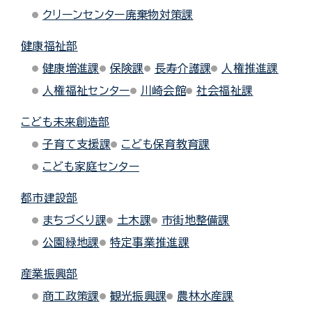
クリーンセンター廃棄物対策課
健康福祉部
健康増進課
保険課
長寿介護課
人権推進課
人権福祉センター
川崎会館
社会福祉課
こども未来創造部
子育て支援課
こども保育教育課
こども家庭センター
都市建設部
まちづくり課
土木課
市街地整備課
公園緑地課
特定事業推進課
産業振興部
商工政策課
観光振興課
農林水産課