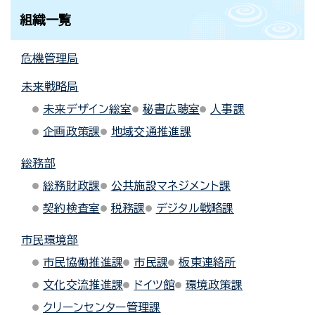
組織一覧
危機管理局
未来戦略局
未来デザイン総室
秘書広聴室
人事課
企画政策課
地域交通推進課
総務部
総務財政課
公共施設マネジメント課
契約検査室
税務課
デジタル戦略課
市民環境部
市民協働推進課
市民課
板東連絡所
文化交流推進課
ドイツ館
環境政策課
クリーンセンター管理課