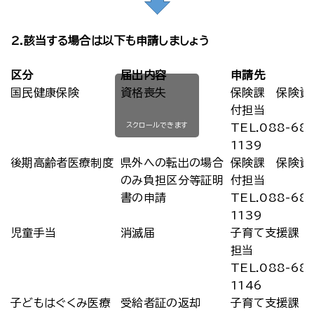
2.該当する場合は以下も申請しましょう
区分
届出内容
申請先
国民健康保険
資格喪失
保険課 保険資
付担当
スクロールできます
TEL.088-68
1139
後期高齢者医療制度
県外への転出の場合
保険課 保険資
のみ負担区分等証明
付担当
書の申請
TEL.088-68
1139
児童手当
消滅届
子育て支援課 
担当
TEL.088-68
1146
子どもはぐくみ医療
受給者証の返却
子育て支援課 