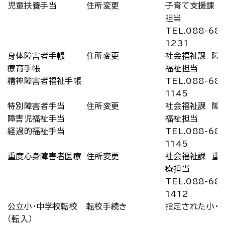
児童扶養手当
住所変更
子育て支援課 
担当
TEL.088-68
1231
身体障害者手帳
住所変更
社会福祉課 障
療育手帳
福祉担当
精神障害者福祉手帳
TEL.088-68
1145
特別障害者手当
住所変更
社会福祉課 障
障害児福祉手当
福祉担当
経過的福祉手当
TEL.088-68
1145
重度心身障害者医療
住所変更
社会福祉課 重
療担当
TEL.088-68
1412
公立小・中学校転校
転校手続き
指定された小・
（転入）