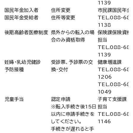
1139
国民年金加入者
住所変更
市民課国民年金
国民年金受給者
住所等変更
TEL.088-68
1138
後期高齢者医療制度
県外からの転入の場
保険課保険資格
合のみ資格取得
担当
TEL.088-68
1139
妊婦・乳幼児健診
受診票、予診票の交
健康増進課
予防接種
換・交付
TEL.088-68
1206
TEL.088-68
1049
児童手当
認定申請
子育て支援課 
※転入手続き後15日
担当
以内に申請手続きを
TEL.088-68
してください。
1146
手続きが遅れると手