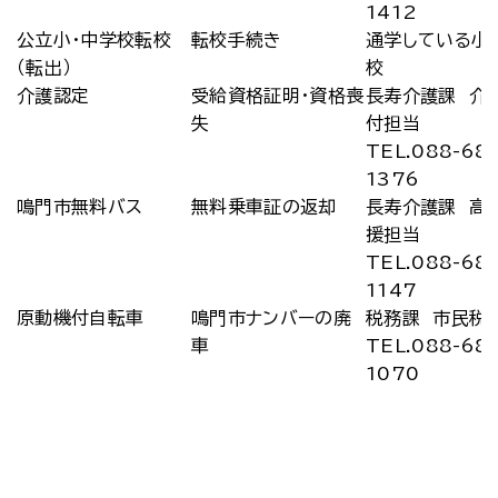
1412
公立小・中学校転校
転校手続き
通学している小
（転出）
校
介護認定
受給資格証明・資格喪
長寿介護課 介
失
付担当
TEL.088-68
1376
鳴門市無料バス
無料乗車証の返却
長寿介護課 高
援担当
TEL.088-68
1147
原動機付自転車
鳴門市ナンバーの廃
税務課 市民税
車
TEL.088-68
1070