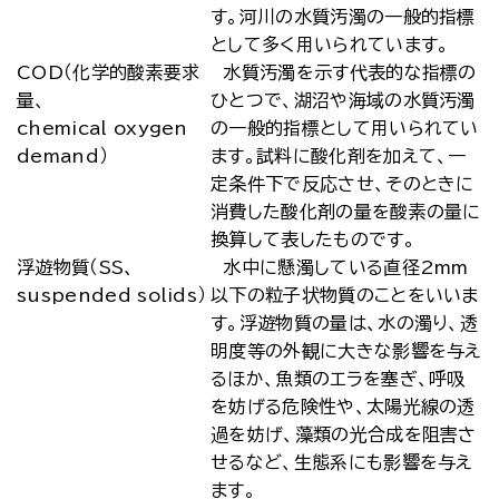
す。河川の水質汚濁の一般的指標
として多く用いられています。
COD（化学的酸素要求
水質汚濁を示す代表的な指標の
量、
ひとつで、湖沼や海域の水質汚濁
chemical oxygen
の一般的指標として用いられてい
demand）
ます。試料に酸化剤を加えて、一
定条件下で反応させ、そのときに
消費した酸化剤の量を酸素の量に
換算して表したものです。
浮遊物質（SS、
水中に懸濁している直径2mm
suspended solids）
以下の粒子状物質のことをいいま
す。浮遊物質の量は、水の濁り、透
明度等の外観に大きな影響を与え
るほか、魚類のエラを塞ぎ、呼吸
を妨げる危険性や、太陽光線の透
過を妨げ、藻類の光合成を阻害さ
せるなど、生態系にも影響を与え
ます。