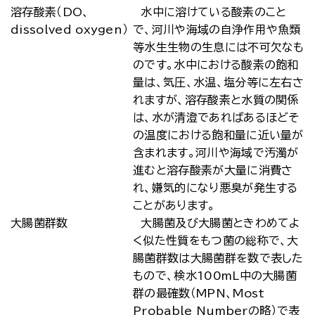
溶存酸素（DO、
水中に溶けている酸素のこと
dissolved oxygen）
で、河川や海域の自浄作用や魚類
等水生生物の生息には不可欠なも
のです。水中における酸素の飽和
量は、気圧、水温、塩分等に左右さ
れますが、溶存酸素と水質の関係
は、水が清澄であればあるほどそ
の温度における飽和量に近い量が
含まれます。河川や海域で汚濁が
進むと溶存酸素が大量に消費さ
れ、嫌気的になり悪臭が発生する
ことがあります。
大腸菌群数
大腸菌及び大腸菌ときわめてよ
く似た性質をもつ菌の総称で、大
腸菌群数は大腸菌群を数で表した
もので、検水100mL中の大腸菌
群の最確数（MPN、Most
Probable Numberの略）で表