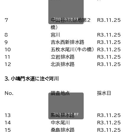
スクロールできます
7
中山谷川（原地第2
R3.11.25
橋）
8
宮川
R3.11.25
9
吉永西新排水路
R3.11.25
10
五枚水尾川（牛の橋）
R3.11.25
11
立岩排水路
R3.11.25
12
北浜排水路
R3.11.25
３．小鳴門水道に注ぐ河川
No.
調査地点
採水日
スクロールできます
13
黒崎排水路
R3.11.25
14
中水尾川
R3.11.25
15
桑島排水路
R3.11.25