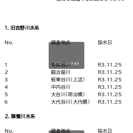
１．旧吉野川水系
No.
調査地点
採水日
スクロールできます
1
寺前谷川
R3.11.25
2
鍛冶屋川
R3.11.25
3
板東谷川（上流）
R3.11.25
4
中内谷川
R3.11.25
5
大谷川（明治橋）
R3.11.25
6
大代谷川（大代橋）
R3.11.25
２．撫養川水系
No.
調査地点
採水日