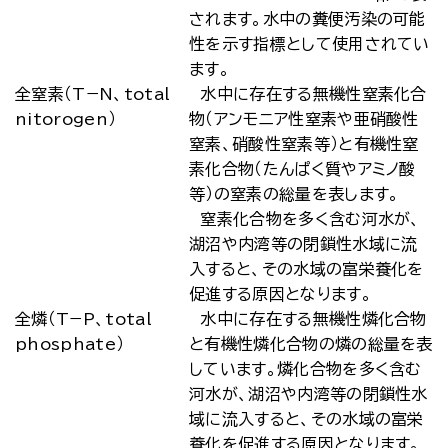
されます。水中の糞便汚染の可能
性を示す指標として使用されてい
ます。
全窒素（T−N、total
水中に存在する無機性窒素化合
nitorogen）
物（アンモニア性窒素や亜硝酸性
窒素、硝酸性窒素等）と有機性窒
素化合物（たんぱく質やアミノ酸
等）の窒素の総量を表します。
窒素化合物を多く含む河水が、
湖沼や内湾等の閉鎖性水域に流
入すると、その水域の富栄養化を
促進する原因となります。
全燐（T−P、total
水中に存在する無機性燐化合物
phosphate）
と有機性燐化合物の燐の総量を表
しています。燐化合物を多く含む
河水が、湖沼や内湾等の閉鎖性水
域に流入すると、その水域の富栄
養化を促進する原因となります。