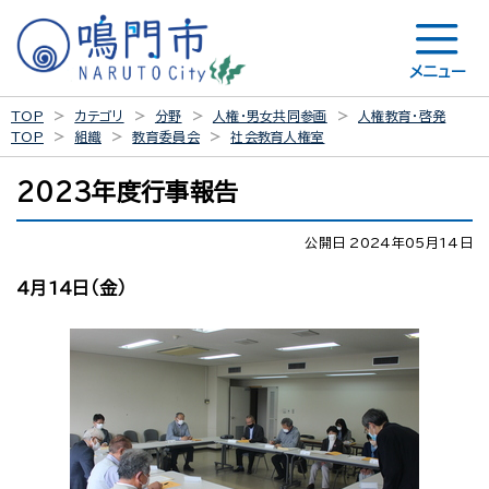
メニュー
TOP
カテゴリ
分野
人権・男女共同参画
人権教育・啓発
TOP
組織
教育委員会
社会教育人権室
2023年度行事報告
公開日 2024年05月14日
4月14日（金）