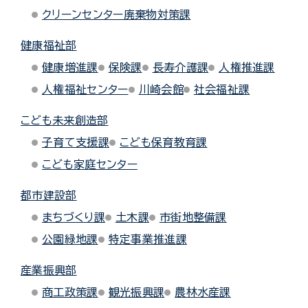
クリーンセンター廃棄物対策課
健康福祉部
健康増進課
保険課
長寿介護課
人権推進課
人権福祉センター
川崎会館
社会福祉課
こども未来創造部
子育て支援課
こども保育教育課
こども家庭センター
都市建設部
まちづくり課
土木課
市街地整備課
公園緑地課
特定事業推進課
産業振興部
商工政策課
観光振興課
農林水産課