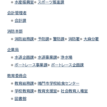
水産振興室
スポーツ推進課
会計管理者
会計課
消防本部
消防総務課
予防課
警防課
消防署
大麻分署
企業局
水道企画課
水道事業課
浄水場
ボートレース事業課
ボートレース企画課
教育委員会
教育総務課
鳴門市学校給食センター
学校教育課
教育支援室
社会教育人権室
図書館