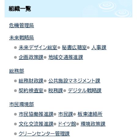
組織一覧
危機管理局
未来戦略局
未来デザイン総室
秘書広聴室
人事課
企画政策課
地域交通推進課
総務部
総務財政課
公共施設マネジメント課
契約検査室
税務課
デジタル戦略課
市民環境部
市民協働推進課
市民課
板東連絡所
文化交流推進課
ドイツ館
環境政策課
クリーンセンター管理課